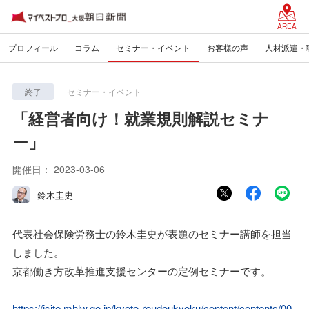
AREA
プロフィール
コラム
セミナー・イベント
お客様の声
人材派遣・
終了
セミナー・イベント
「経営者向け！就業規則解説セミナ
ー」
開催日：
2023-03-06
鈴木圭史
代表社会保険労務士の鈴木圭史が表題のセミナー講師を担当
しました。
京都働き方改革推進支援センターの定例セミナーです。
https://jsite.mhlw.go.jp/kyoto-roudoukyoku/content/contents/00