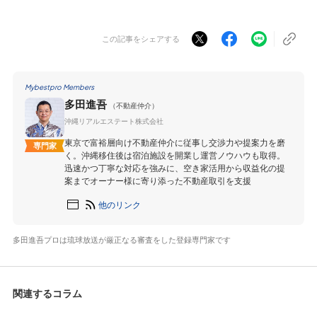
この記事をシェアする
Mybestpro Members
多田進吾
（不動産仲介）
沖縄リアルエステート株式会社
東京で富裕層向け不動産仲介に従事し交渉力や提案力を磨
専門家
く。沖縄移住後は宿泊施設を開業し運営ノウハウも取得。
迅速かつ丁寧な対応を強みに、空き家活用から収益化の提
案までオーナー様に寄り添った不動産取引を支援
他のリンク
多田進吾プロは琉球放送が厳正なる審査をした登録専門家です
関連するコラム