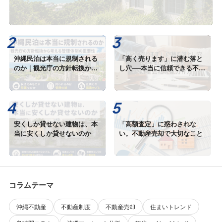
沖縄民泊は本当に規制される
「高く売ります」に潜む落と
のか｜観光庁の方針転換から
し穴──本当に信頼できる不動
考える管理体制の重要性
産会社の見分け方
安くしか貸せない建物は、本
「高額査定」に惑わされな
当に安くしか貸せないのか
い。不動産売却で大切なこと
コラムテーマ
沖縄不動産
不動産制度
不動産売却
住まいトレンド