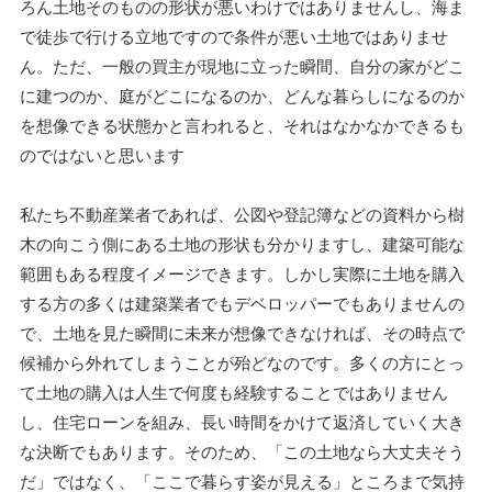
ろん土地そのものの形状が悪いわけではありませんし、海ま
で徒歩で行ける立地ですので条件が悪い土地ではありませ
ん。ただ、一般の買主が現地に立った瞬間、自分の家がどこ
に建つのか、庭がどこになるのか、どんな暮らしになるのか
を想像できる状態かと言われると、それはなかなかできるも
のではないと思います
私たち不動産業者であれば、公図や登記簿などの資料から樹
木の向こう側にある土地の形状も分かりますし、建築可能な
範囲もある程度イメージできます。しかし実際に土地を購入
する方の多くは建築業者でもデベロッパーでもありませんの
で、土地を見た瞬間に未来が想像できなければ、その時点で
候補から外れてしまうことが殆どなのです。多くの方にとっ
て土地の購入は人生で何度も経験することではありません
し、住宅ローンを組み、長い時間をかけて返済していく大き
な決断でもあります。そのため、「この土地なら大丈夫そう
だ」ではなく、「ここで暮らす姿が見える」ところまで気持