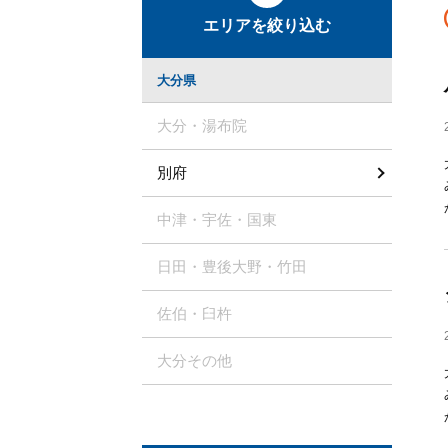
エリアを絞り込む
大分県
大分・湯布院
別府
中津・宇佐・国東
日田・豊後大野・竹田
佐伯・臼杵
大分その他