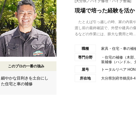
[大分県／バイク修理・バイク整備]
現場で培った経験を活か
たとえば引っ越しの時、家の内装や
渡し前の最終確認で、外壁や建具の
るなどの作業には、膨大な費用と時...
職種
家具・住宅・車の補
専門分野
・住宅の補修（木部
装補修（ハンドル、ダッ
このプロの一番の強み
屋号
トータルリペア HON
細やかな目利きを土台にし
所在地
大分県別府市鶴見8-4
た住宅と車の補修