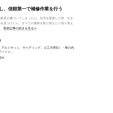
し、信頼第一で補修作業を行う
家具が傷ついてしまったら。住宅を新築した時、引き
傷を見つけたら。すべての素材を取り替えたり張り替え
取材記事の続きを見る≫
修
、アルミサッシ、サイディング、人工大理石）・車の内
シュ...
DA