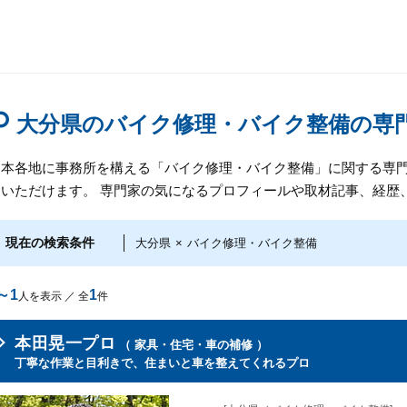
大分県のバイク修理・バイク整備の専
日本各地に事務所を構える「バイク修理・バイク整備」に関する専
しいただけます。 専門家の気になるプロフィールや取材記事、経歴
現在の検索条件
大分県
×
バイク修理・バイク整備
～1
1
人を表示 ／ 全
件
本田晃一プロ
（ 家具・住宅・車の補修 ）
丁寧な作業と目利きで、住まいと車を整えてくれるプロ