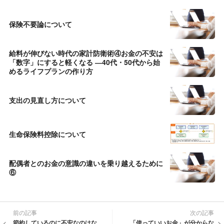
保険不要論について
給料が伸びない時代の家計防衛術④お金の不安は
「数字」にすると軽くなる ―40代・50代から始
めるライフプランの作り方
支出の見直し方について
生命保険料控除について
配偶者とのお金の意識の違いを乗り越えるために
⑥
前の記事
次の記事
節約しているのに不安なのはな
「使っていいお金」が分からな