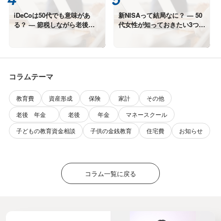
iDeCoは50代でも意味があ
新NISAって結局なに？ ― 50
る？ ― 節税しながら老後資
代女性が知っておきたい3つの
金をつくる考え方
メリット
コラムテーマ
教育費
資産形成
保険
家計
その他
老後 年金
老後
年金
マネースクール
子どもの教育資金相談
子供の金銭教育
住宅費
お知らせ
コラム一覧に戻る