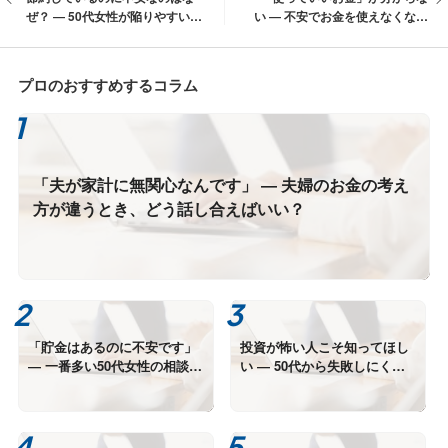
ぜ？ ― 50代女性が陥りやすい
い ― 不安でお金を使えなくなる
「お金のモヤモヤ」の正体
前に考えたいこと
プロのおすすめするコラム
「夫が家計に無関心なんです」 ― 夫婦のお金の考え
方が違うとき、どう話し合えばいい？
「貯金はあるのに不安です」
投資が怖い人こそ知ってほし
― 一番多い50代女性の相談か
い ― 50代から失敗しにくい
ら見えてきた“本当の悩み”
資産形成の考え方