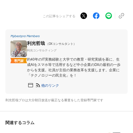
この記事をシェアする
Mybestpro Members
利光哲哉
（DXコンサルタント）
利光コンサルティング
約40年のIT実務経験と大学での教育・研究実績を基に、生
専門家
成AIをスマホ等で活用するなど中小企業のDXの最初の一歩
からを支援。社員が主役の業務改革を支援します。企業に
「テクノロジーの民主化」を！
他のリンク
利光哲哉プロは大分朝日放送が厳正なる審査をした登録専門家です
関連するコラム