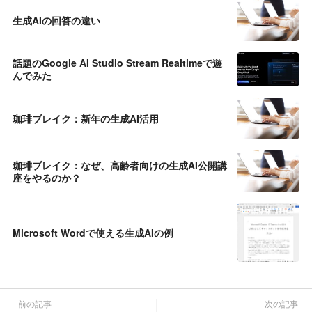
生成AIの回答の違い
話題のGoogle AI Studio Stream Realtimeで遊
んでみた
珈琲ブレイク：新年の生成AI活用
珈琲ブレイク：なぜ、高齢者向けの生成AI公開講
座をやるのか？
Microsoft Wordで使える生成AIの例
前の記事
次の記事