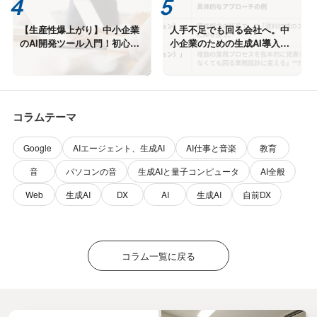
【生産性爆上がり】中小企業
人手不足でも回る会社へ。中
のAI開発ツール入門！初心者
小企業のための生成AI導入戦
に「GitHub Copilot」を激推
略 ー効率化ではなく「勝てる
しする理由
仕組み」を作る方法ー
コラムテーマ
Google
AIエージェント、生成AI
AI仕事と音楽
教育
音
パソコンの音
生成AIと量子コンピュータ
AI全般
Web
生成AI
DX
AI
生成AI
自前DX
コラム一覧に戻る