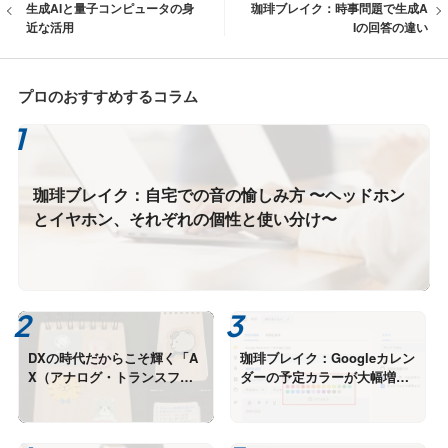
生成AIと量子コンピュータの身
珈琲ブレイク：時事問題で生成A
近な活用
Iの回答の違い
プロのおすすめするコラム
珈琲ブレイク：自宅での音の愉しみ方 〜ヘッドホン
とイヤホン、それぞれの個性と使い分け〜
DXの時代だからこそ輝く「A
珈琲ブレイク：Googleカレン
X（アナログ・トランスフォ
ダーの予定カラーが大幅増、
ーメーション）」とAIエージ
知らないうちに進化する便利
ェントの融合
機能