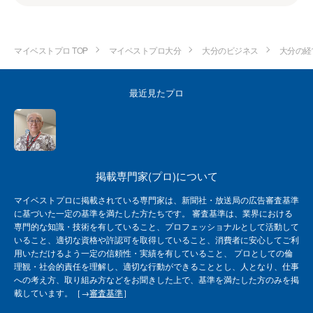
マイベストプロ TOP
マイベストプロ大分
大分のビジネス
大分の経
最近見たプロ
掲載専門家(プロ)について
マイベストプロに掲載されている専門家は、新聞社・放送局の広告審査基準
に基づいた一定の基準を満たした方たちです。 審査基準は、業界における
専門的な知識・技術を有していること、プロフェッショナルとして活動して
いること、適切な資格や許認可を取得していること、消費者に安心してご利
用いただけるよう一定の信頼性・実績を有していること、 プロとしての倫
理観・社会的責任を理解し、適切な行動ができることとし、人となり、仕事
への考え方、取り組み方などをお聞きした上で、基準を満たした方のみを掲
載しています。［→
審査基準
］