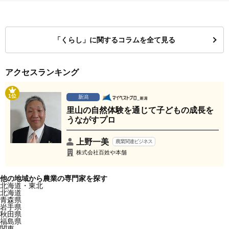
「くらし」に関するコラムを全て見る
アクセスランキング
1位
新潟
里山の自然体験を通じて子どもの成長を
うながすプロ
上野一美
農業関連ビジネス
株式会社百姓や本舗
他の地域から農業の専門家を探す
北海道・東北
北海道
青森県
岩手県
秋田県
福島県
関東