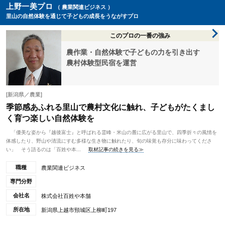
上野一美プロ
（ 農業関連ビジネス ）
里山の自然体験を通じて子どもの成長をうながすプロ
このプロの一番の強み
農作業・自然体験で子どもの力を引き出す
農村体験型民宿を運営
[新潟県／農業]
季節感あふれる里山で農村文化に触れ、子どもがたくまし
く育つ楽しい自然体験を
「優美な姿から『越後富士』と呼ばれる霊峰・米山の麓に広がる里山で、四季折々の風情を
体感したり、野山や清流にすむ多様な生き物に触れたり、旬の味覚も存分に味わってくださ
い」 そう語るのは「百姓や本...
取材記事の続きを見る≫
職種
農業関連ビジネス
専門分野
会社名
株式会社百姓や本舗
所在地
新潟県上越市頸城区上柳町197