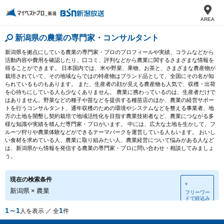
AREA
新潟県の農業の専門家・コンサルタント
新潟県を拠点にしている農業の専門家・プロのプロフィールや実績、コラムなどから
活動内容や費用を確認したり、口コミ、評判などから農業に関するさまざまな情報を
得ることができます。 日本国内では、米や野菜、果物、お茶と、さまざまな農産物が
栽培されていて、その地域ならではの特産物はブランド品として、全国にその名が知
られているものもあります。 また、生産者の顔が見える農産物も人気で、収穫・出荷
を心待ちにしている人も少なくありません。 農業に携わっているのは、生産者だけで
はありません。野菜などの種子や苗などを提供する種苗店のほか、農業の経営サポー
トを行うコンサルタント、通年収穫のための環境やシステムなどを整える事業者、地
方の土地を開墾し契約栽培で地域活性化を目指す農業技術者など、農業につながる多
様な知識や実績を積んだ専門家・プロがいます。 中には、広大な土地を生かして、フ
ルーツ狩りや農業体験などができるテーマパークを運営している人もいます。 おいし
い食材を求めている人、農業に取り組みたい人、農業経営について悩みがある人など
は、新潟県から情報を発信する農業の専門家・プロに問い合わせ・相談してみましょ
う。
現在の検索条件
＋
新潟県
×
農業
フリーワー
ドで絞込み
1～1
1
人を表示 ／ 全
件