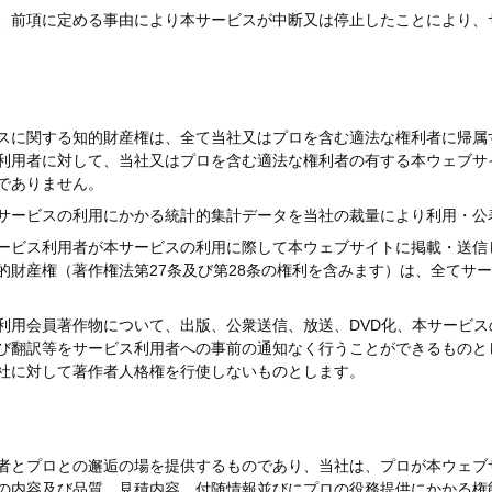
、前項に定める事由により本サービスが中断又は停止したことにより、
スに関する知的財産権は、全て当社又はプロを含む適法な権利者に帰属
利用者に対して、当社又はプロを含む適法な権利者の有する本ウェブサ
でありません。
サービスの利用にかかる統計的集計データを当社の裁量により利用・公
ービス利用者が本サービスの利用に際して本ウェブサイトに掲載・送信
的財産権（著作権法第27条及び第28条の権利を含みます）は、全てサ
利用会員著作物について、出版、公衆送信、放送、DVD化、本サービ
び翻訳等をサービス利用者への事前の通知なく行うことができるものと
社に対して著作者人格権を行使しないものとします。
）
者とプロとの邂逅の場を提供するものであり、当社は、プロが本ウェブ
の内容及び品質、見積内容、付随情報並びにプロの役務提供にかかる権