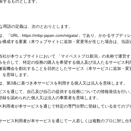
束するものとします。
な用語の定義は、次のとおりとします。
URL : https://mbp-japan.com/niigata/」であり、かか
を構成する要素（本ウェブサイトに追加・変更等が生じた場合は、当該
。
当社が本ウェブサイトにおいて 「マイベストプロ新潟」の名称で運営
みを介して、特定の役務の購入を希望する個人及び法人たるサービス利
邂逅機会を創出することを目的としたサービス（本サービスに追加・変
）を意味します。
は、第3条に基づき本サービスを利用する個人又は法人を意味します。
ビスを通じて、自己及び自己の提供する役務についての情報発信を行い
登録を認められた個人又は法人の事業者を意味します。
ス利用者が本サービスを通じて特定の専門分野に登録している全てのプ
サービス利用者が本サービスを通じて一人若しくは複数のプロに対し仕