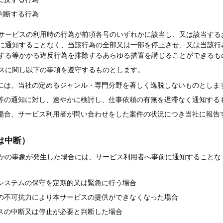
判断する行為
サービスの利用時の行為が前項各号のいずれかに該当し、又は該当する
に通知することなく、当該行為の全部又は一部を停止させ、又は当該行
する等かかる違反行為を排除するあらゆる措置を講じることができるも
スに関し以下の事項を遵守するものとします。
には、当社の定めるジャンル・専門分野を著しく逸脱しないものとしま
等の通知に対し、速やかに検討し、仕事依頼の有無を遅滞なく通知する
場合、サービス利用者が問い合わせをした案件の状況につき当社に報告
は中断）
かの事象が発生した場合には、サービス利用者へ事前に通知することな
システムの保守を定期的又は緊急に行う場合
の不可抗力により本サービスの提供ができなくなった場合
スの中断又は停止が必要と判断した場合