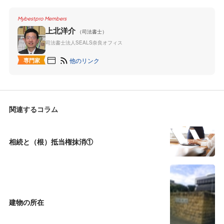
Mybestpro Members
上北洋介
（司法書士）
司法書士法人SEALS奈良オフィス
他のリンク
専門家
関連するコラム
相続と（根）抵当権抹消①
建物の所在