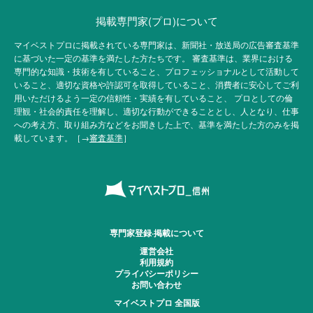
掲載専門家(プロ)について
マイベストプロに掲載されている専門家は、新聞社・放送局の広告審査基準
に基づいた一定の基準を満たした方たちです。 審査基準は、業界における
専門的な知識・技術を有していること、プロフェッショナルとして活動して
いること、適切な資格や許認可を取得していること、消費者に安心してご利
用いただけるよう一定の信頼性・実績を有していること、 プロとしての倫
理観・社会的責任を理解し、適切な行動ができることとし、人となり、仕事
への考え方、取り組み方などをお聞きした上で、基準を満たした方のみを掲
載しています。［→
審査基準
］
専門家登録·掲載について
運営会社
利用規約
プライバシーポリシー
お問い合わせ
マイベストプロ 全国版