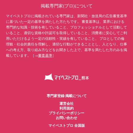
掲載専門家(プロ)について
マイベストプロに掲載されている専門家は、新聞社・放送局の広告審査基準
に基づいた一定の基準を満たした方たちです。 審査基準は、業界における
専門的な知識・技術を有していること、プロフェッショナルとして活動して
いること、適切な資格や許認可を取得していること、消費者に安心してご利
用いただけるよう一定の信頼性・実績を有していること、 プロとしての倫
理観・社会的責任を理解し、適切な行動ができることとし、人となり、仕事
への考え方、取り組み方などをお聞きした上で、基準を満たした方のみを掲
載しています。［→
審査基準
］
専門家登録·掲載について
運営会社
利用規約
プライバシーポリシー
お問い合わせ
マイベストプロ 全国版