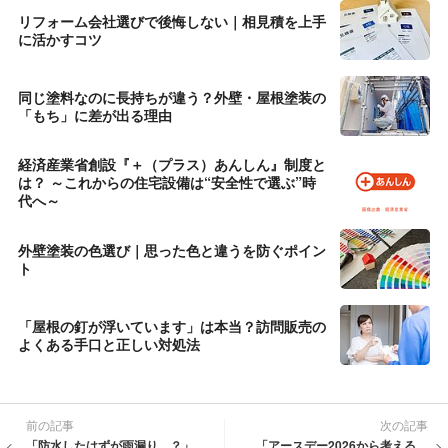
リフォーム会社選びで後悔しない｜相見積を上手
に活かすコツ
同じ塗料なのに長持ちが違う？外壁・屋根塗装の
「もち」に差が出る理由
経済産業省創設『＋（プラス）あんしん』制度と
は？ ～これからの住宅設備は“安全性で選ぶ”時
代へ～
外壁塗装の色選び｜思った色と違うを防ぐポイン
ト
「屋根の釘が浮いています」は本当？訪問販売の
よくある手口と正しい対処法
前の記事
次の記事
「防水したはずが雨漏り…？」
「アースデー2026から考える、