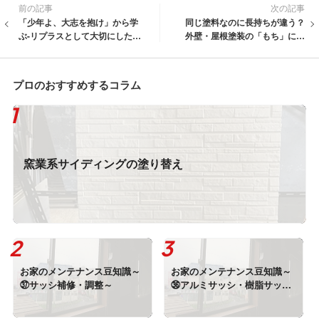
前の記事
次の記事
「少年よ、大志を抱け」から学
同じ塗料なのに長持ちが違う？
ぶ-リプラスとして大切にしたい
外壁・屋根塗装の「もち」に差
想い-
が出る理由
プロのおすすめするコラム
窯業系サイディングの塗り替え
お家のメンテナンス豆知識～
お家のメンテナンス豆知識～
㊲サッシ補修・調整～
㊱アルミサッシ・樹脂サッシ
～