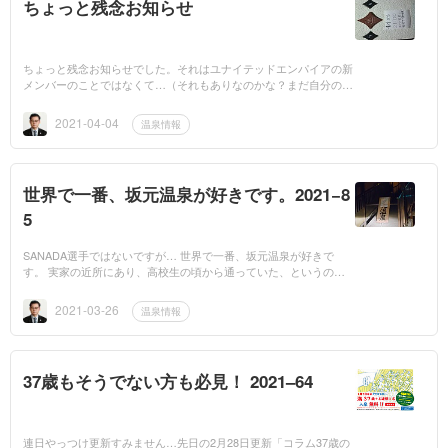
ちょっと残念お知らせ
ちょっと残念お知らせでした。それはユナイテッドエンパイアの新
メンバーのことではなくて…（それもありなのかな？まだ自分の中
で消化できないですね。赤靴チルドレンだと思っていたので…）htt
ps://twitter.c...
2021-04-04
温泉情報
世界で一番、坂元温泉が好きです。2021−8
5
SANADA選手ではないですが… 世界で一番、坂元温泉が好きで
す。 実家の近所にあり、高校生の頃から通っていた、というのも
あるんですが、その素晴らしい泉質（炭酸水素塩泉）、飲泉、スチ
ームサウナ、停めや...
2021-03-26
温泉情報
37歳もそうでない方も必見！ 2021–64
連日やっつけ更新すみません…先日の2月28日更新「コラム37歳の