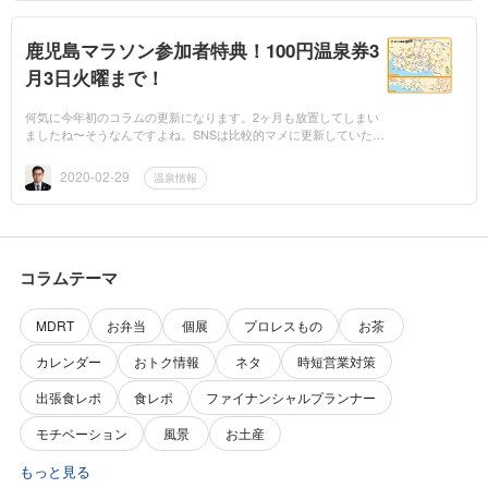
鹿児島マラソン参加者特典！100円温泉券3
月3日火曜まで！
何気に今年初のコラムの更新になります。2ヶ月も放置してしまい
ましたね〜そうなんですよね。SNSは比較的マメに更新していたん
ですが、こちらの存在に気がついていなかったですね〜Facebookh
ttp://www.faceb...
2020-02-29
温泉情報
コラムテーマ
MDRT
お弁当
個展
プロレスもの
お茶
カレンダー
おトク情報
ネタ
時短営業対策
出張食レポ
食レポ
ファイナンシャルプランナー
モチベーション
風景
お土産
もっと見る