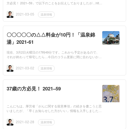
方必見！ 2021–59」で以下のことをお伝えしておりましたが…http
s://mbp-japan.com/kagoshima/sakouhoken/column/5079309/3月7日
はサウナの日！...
2021-03-05
温泉情報
〇〇〇〇〇の△△料金が10円！「温泉錦
湯」2021-61
現在、3月2日火曜日の17時49分です。これから予定があるので、
それが終わって帰宅したら…今日のコラム更新に間に合わないかも
しれません。ピンチです。ここはもう奥の手を使うしかありませ
ん…「過去のニュ...
2021-03-02
温泉情報
37歳の方必見！ 2021–59
こんにちは。厚労省「がんに関する留意事項」の続きを書こうと思
いましたが、「早くお知らせした方がいい」情報を入手しましたの
で、そちらから先に書きます。何と！公益社団法人日本サウナ・ス
パ協会様の...
2021-02-28
温泉情報