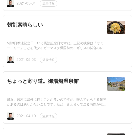
用料によって、「実...
2021-05-04
温泉情報
朝割素晴らしい
5月3日拳法記念日…いえ憲法記念日ですね。上記の映像は「サミ
ー・リー」こと初代タイガーマスク帰国前のイギリスの試合のレア
映像でした。ハリウッドザコシショウではありません。（似て
る！）今朝は...
2021-05-03
温泉情報
ちょっと寄り道。御湯船温泉館
最近、週末に県外に行くことが多いのですが、呼んでもらえる業務
があるのはありがたいことです。ただ、まとまって走る時間がな
い…ということで、予めランニングウェアで出発して、途中の温泉
に立ち寄り、そこか...
2021-04-10
温泉情報