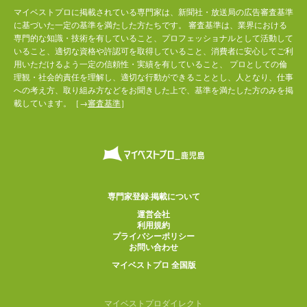
マイベストプロに掲載されている専門家は、新聞社・放送局の広告審査基準
に基づいた一定の基準を満たした方たちです。 審査基準は、業界における
専門的な知識・技術を有していること、プロフェッショナルとして活動して
いること、適切な資格や許認可を取得していること、消費者に安心してご利
用いただけるよう一定の信頼性・実績を有していること、 プロとしての倫
理観・社会的責任を理解し、適切な行動ができることとし、人となり、仕事
への考え方、取り組み方などをお聞きした上で、基準を満たした方のみを掲
載しています。［→
審査基準
］
専門家登録·掲載について
運営会社
利用規約
プライバシーポリシー
お問い合わせ
マイベストプロ 全国版
マイベストプロダイレクト