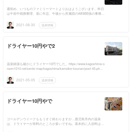
週初め、いつものファミリーマートよりおはようございます。昨日
は午前中残務整理、昼に年忌、午後から所属団のWEB関係の事務仕
事、夕方さらに家でPC作業していたらあっという間に暗くなって
しまったので、...
2021-08-30
温泉情報
ドライヤー10円やで2
温泉錦湯も確かにドライヤー10円でした。https://www.kagoshima-o
nsen1010.net/sento-map/kagoshima/kamoike-kounan/post-45.php
以上
2021-05-05
温泉情報
ドライヤー10円やで
ゴールデンウイークももうすぐ終わりますが…鹿児島市内の温泉
は、ドライヤーが有料のところが多いですね。基本的に入浴料は42
0円ですが（2021年5月4日現在）、駐車場の有無やドライヤーの使