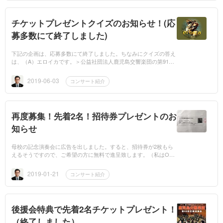
チケットプレゼントクイズのお知らせ！(応
募多数にて終了しました)
下記の企画は、応募多数にて終了しました。ちなみにクイズの答え
は、（A）エロイカです。＞公益社団法人鹿児島交響楽団の第91回
定期公演が、2019年6月23日（日）15時に開催されます。今回はベ
ートー...
2019-06-03
コンサート紹介
再度募集！先着2名！招待券プレゼントのお
知らせ
母校の記念演奏会に広告を出しました。すると、招待券が2枚もら
えるそうですので、ご希望の方に無料で進呈致します。（私はOB
なので、当日券を買って入場します。）ご希望の方は2019年1月25
日（金...
2019-01-21
コンサート紹介
後援会特典で先着2名チケットプレゼント！
（終了しました）