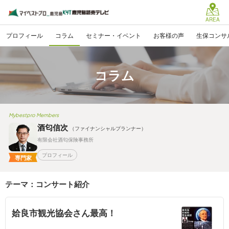
AREA
プロフィール
コラム
セミナー・イベント
お客様の声
生保コンサ
コラム
Mybestpro Members
酒匂信次
（ファイナンシャルプランナー）
有限会社酒匂保険事務所
プロフィール
専門家
テーマ：コンサート紹介
姶良市観光協会さん最高！