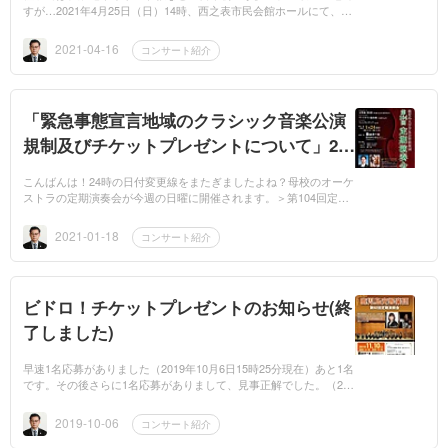
すが…2021年4月25日（日）14時、西之表市民会館ホールにて、
「世界のアートの中心地」たるイベントが開催されます。 「熱狂
の調べ！タンゴ×オ...
2021-04-16
コンサート紹介
「緊急事態宣言地域のクラシック音楽公演
規制及びチケットプレゼントについて」20
21ー18
こんばんは！24時の日付変更線をまたぎましたよね？母校のオーケ
ストラの定期演奏会が今週の日曜に開催されます。＞第104回定期
演奏会日時：令和3年1月24日（日）開場 13:30開演 14:00場所：宝
山ホー...
2021-01-18
コンサート紹介
ビドロ！チケットプレゼントのお知らせ(終
了しました)
早速1名応募がありました（2019年10月6日15時25分現在）あと1名
です。その後さらに1名応募がありまして、見事正解でした。（201
9年10月7日午前6時55分）これをもって、チケットプレゼントクイ
ズは終了となり...
2019-10-06
コンサート紹介