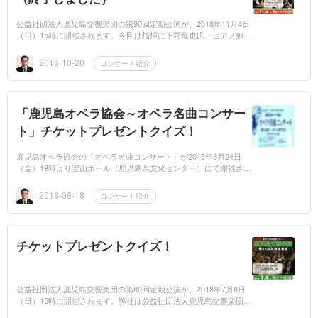
公益社団法人鹿児島交響楽団の第90回定期公演が、2018年11月4日
（日）15時に開催されます。今回は指揮に下野竜也氏、ピアノ独奏
に清水和音氏を迎えて、チャイコフスキー：ピアノ協奏曲第1番
と、ショスタコーヴィ...
2018-10-20
コンサート紹介
「鹿児島オペラ協会～オペラ名曲コンサー
ト」チケットプレゼントクイズ！
鹿児島オペラ協会の「オペラ名曲コンサート」が2018年8月24日
（金）19時より宝山ホール（鹿児島県文化センター）にて開催され
ます。弊社は鹿児島オペラ協会の後援会に入会しておりますので、
無料招待券が2枚...
2018-08-18
コンサート紹介
チケットプレゼントクイズ！
公益社団法人鹿児島交響楽団の第89回定期公演が、2018年7月8日
（日）15時に開催されます。弊社は公益社団法人鹿児島交響楽団の
後援会に入会しておりますので、無料招待券が４枚届く予定です。