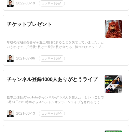
で、かつ全曲...
2022-08-19
コンサート紹介
チケットプレゼント
母校の定期演奏会が今週土曜日にあることを失念していました。と
いうわけで、招待状1枚と一般券1枚が当たる、恒例のチケットプレ
ゼント。【クイズ】鹿児島大学学友会管弦楽団の第105回定期演奏
会の1曲目に演...
2021-07-06
コンサート紹介
チャンネル登録1000人ありがとうライブ
松本圭使様のYouTubeチャンネルが1000人を超えた、ということで
6月14日の19時半からスペシャルオンラインライブをされるそうで
す。昨日の夜の恒例のオンラインライブでもこのことを松本さんが
話していらっ...
2021-06-13
コンサート紹介