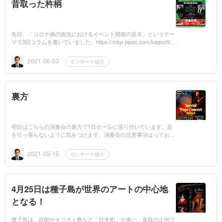
昔取った杵柄
先日、「コロナ禍の状況におけるイベント開催の是非」というテー
マで3回コラムを書いていました。https://mbp-japan.com/kagoshim
a/sakouhoken/column/5085723/その時の結論としては…「大声での
歓声・声援・...
2021-06-03
コンサート紹介
裏方
明日はこちらの演奏会の裏方で1日ホールに張り付いています。足
を引っ張らないように気をつけます。演奏会の注意事項はっておき
ます。5月16日（日）の「KWEオリタノボッタスペシャルポップス
コンサート...
2021-05-15
コンサート紹介
4月25日は種子島が世界のアートの中心地
となる！
種子島は、鉄砲やキリスト教など「日本初」が多い、進取の土地で