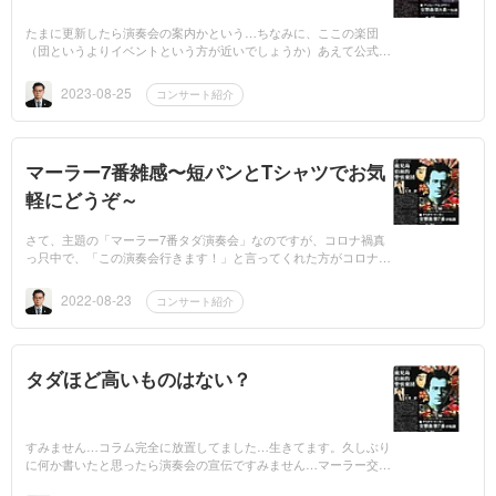
たまに更新したら演奏会の案内かという…ちなみに、ここの楽団
（団というよりイベントという方が近いでしょうか）あえて公式S
NSを持っていません。（これはこれで一つの方向性だと思いま
す。私自身は別の団体...
2023-08-25
コンサート紹介
マーラー7番雑感〜短パンとTシャツでお気
軽にどうぞ～
さて、主題の「マーラー7番タダ演奏会」なのですが、コロナ禍真
っ只中で、「この演奏会行きます！」と言ってくれた方がコロナに
罹患してしまったりと切迫した状態ではありますが、後5日寝たら
もう演奏会本番です...
2022-08-23
コンサート紹介
タダほど高いものはない？
すみません…コラム完全に放置してました…生きてます。久しぶり
に何か書いたと思ったら演奏会の宣伝ですみません…マーラー交響
曲第7番の演奏会に出ます。鹿児島初演ですね。膨大な楽器編成