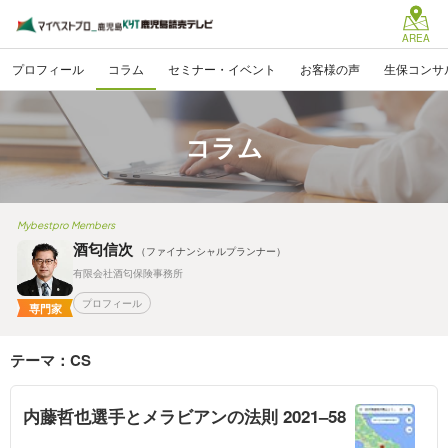
AREA
プロフィール
コラム
セミナー・イベント
お客様の声
生保コンサ
コラム
Mybestpro Members
酒匂信次
（ファイナンシャルプランナー）
有限会社酒匂保険事務所
プロフィール
専門家
テーマ：CS
内藤哲也選手とメラビアンの法則 2021–58