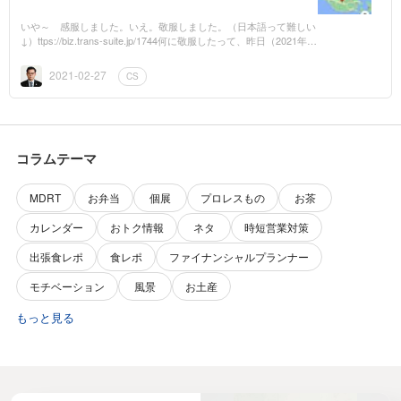
いや～ 感服しました。いえ。敬服しました。（日本語って難しい
↓）ttps://biz.trans-suite.jp/1744何に敬服したって、昨日（2021年2
月26日）公開の新日本プロレス公式モバイルサイトの、内藤哲也選
手の...
2021-02-27
CS
コラムテーマ
MDRT
お弁当
個展
プロレスもの
お茶
カレンダー
おトク情報
ネタ
時短営業対策
出張食レポ
食レポ
ファイナンシャルプランナー
モチベーション
風景
お土産
もっと見る