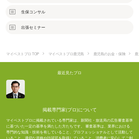
生保コンサル
出張セミナー
マイベストプロ TOP
マイベストプロ鹿児島
鹿児島のお金・保険
鹿
最近見たプロ
掲載専門家(プロ)について
マイベストプロに掲載されている専門家は、新聞社・放送局の広告審査基準
に基づいた一定の基準を満たした方たちです。 審査基準は、業界における
専門的な知識・技術を有していること、プロフェッショナルとして活動して
いること、適切な資格や許認可を取得していること、消費者に安心してご利