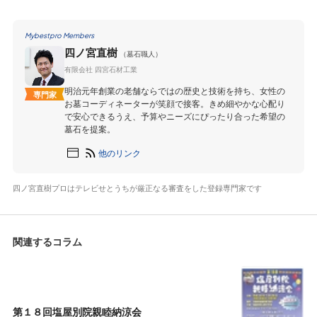
Mybestpro Members
四ノ宮直樹
（墓石職人）
有限会社 四宮石材工業
明治元年創業の老舗ならではの歴史と技術を持ち、女性の
専門家
お墓コーディネーターが笑顔で接客。きめ細やかな心配り
で安心できるうえ、予算やニーズにぴったり合った希望の
墓石を提案。
他のリンク
四ノ宮直樹プロはテレビせとうちが厳正なる審査をした登録専門家です
関連するコラム
第１８回塩屋別院親睦納涼会