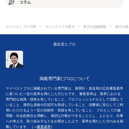
コラム
マイベストプロ TOP
マイベストプロ香川
香川の冠婚葬祭
香川の墓
最近見たプロ
掲載専門家(プロ)について
マイベストプロに掲載されている専門家は、新聞社・放送局の広告審査基準
に基づいた一定の基準を満たした方たちです。 審査基準は、業界における
専門的な知識・技術を有していること、プロフェッショナルとして活動して
いること、適切な資格や許認可を取得していること、消費者に安心してご利
用いただけるよう一定の信頼性・実績を有していること、 プロとしての倫
理観・社会的責任を理解し、適切な行動ができることとし、人となり、仕事
への考え方、取り組み方などをお聞きした上で、基準を満たした方のみを掲
載しています。［→
審査基準
］