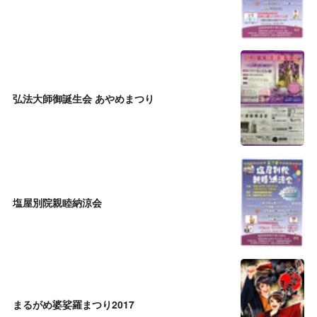
弘法大師御誕生会 あやめまつり
塩屋別院親睦納涼会
まるがめ婆娑羅まつり2017