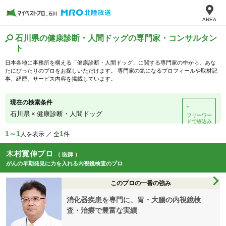
AREA
石川県の健康診断・人間ドッグの専門家・コンサルタン
ト
日本各地に事務所を構える「健康診断・人間ドッグ」に関する専門家の中から、あな
たにぴったりのプロをお探しいただけます。 専門家の気になるプロフィールや取材記
事、経歴、サービス内容を掲載しています。
現在の検索条件
＋
石川県
×
健康診断・人間ドッグ
フリーワー
ドで絞込み
1～1
1
人を表示 ／ 全
件
木村寛伸プロ
（ 医師 ）
がんの早期発見に力を入れる内視鏡検査のプロ
このプロの一番の強み
消化器疾患を専門に、胃・大腸の内視鏡検
査・治療で豊富な実績