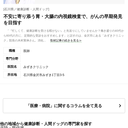
[石川県／健康診断・人間ドッグ]
不安に寄り添う胃・大腸の内視鏡検査で、がんの早期発見
を目指す
「『忙しくて、健康診断を受ける暇がない』と先送りにしていませんか？働き盛りの40代か
ら60代の方に、定期的な受診をおすすめします」と話すのは、金沢市にある「みずきクリニッ
ク」院長の木村寛伸さん。消化...
取材記事の続きを見る≫
職種
医師
専門分野
医院名
みずきクリニック
所在地
石川県金沢市みずき1丁目3-5
「医療・病院」に関するコラムを全て見る
他の地域から健康診断・人間ドッグの専門家を探す
北陸・甲信越