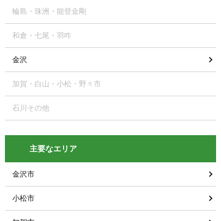
輪島・珠洲・能登金剛
和倉・七尾・羽咋
金沢
加賀・白山・小松・野々市
石川その他
主要なエリア
金沢市
小松市