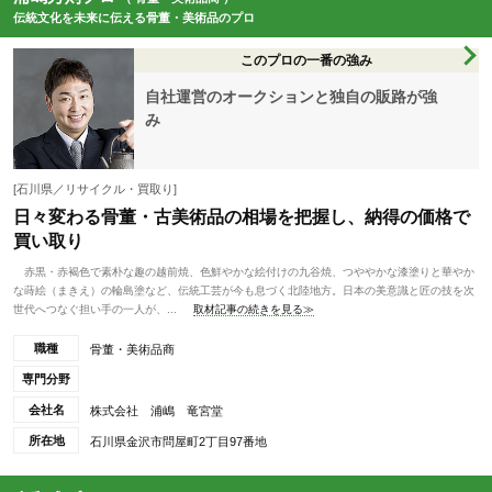
伝統文化を未来に伝える骨董・美術品のプロ
このプロの一番の強み
自社運営のオークションと独自の販路が強
み
[石川県／リサイクル・買取り]
日々変わる骨董・古美術品の相場を把握し、納得の価格で
買い取り
赤黒・赤褐色で素朴な趣の越前焼、色鮮やかな絵付けの九谷焼、つややかな漆塗りと華やか
な蒔絵（まきえ）の輪島塗など、伝統工芸が今も息づく北陸地方。日本の美意識と匠の技を次
世代へつなぐ担い手の一人が、...
取材記事の続きを見る≫
職種
骨董・美術品商
専門分野
会社名
株式会社 浦嶋 竜宮堂
所在地
石川県金沢市問屋町2丁目97番地