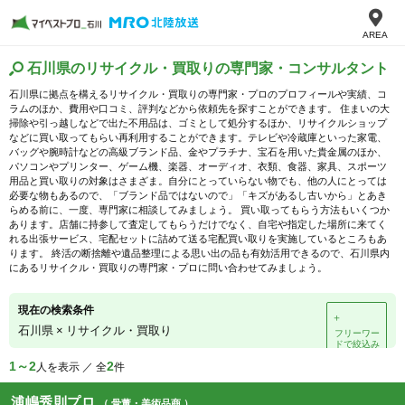
AREA
石川県のリサイクル・買取りの専門家・コンサルタント
石川県に拠点を構えるリサイクル・買取りの専門家・プロのプロフィールや実績、コ
ラムのほか、費用や口コミ、評判などから依頼先を探すことができます。 住まいの大
掃除や引っ越しなどで出た不用品は、ゴミとして処分するほか、リサイクルショップ
などに買い取ってもらい再利用することができます。テレビや冷蔵庫といった家電、
バッグや腕時計などの高級ブランド品、金やプラチナ、宝石を用いた貴金属のほか、
パソコンやプリンター、ゲーム機、楽器、オーディオ、衣類、食器、家具、スポーツ
用品と買い取りの対象はさまざま。自分にとっていらない物でも、他の人にとっては
必要な物もあるので、「ブランド品ではないので」「キズがあるし古いから」とあき
らめる前に、一度、専門家に相談してみましょう。 買い取ってもらう方法もいくつか
あります。店舗に持参して査定してもらうだけでなく、自宅や指定した場所に来てく
れる出張サービス、宅配セットに詰めて送る宅配買い取りを実施しているところもあ
ります。 終活の断捨離や遺品整理による思い出の品も有効活用できるので、石川県内
にあるリサイクル・買取りの専門家・プロに問い合わせてみましょう。
現在の検索条件
＋
石川県
×
リサイクル・買取り
フリーワー
ドで絞込み
1～2
2
人を表示 ／ 全
件
浦嶋秀則プロ
（ 骨董・美術品商 ）