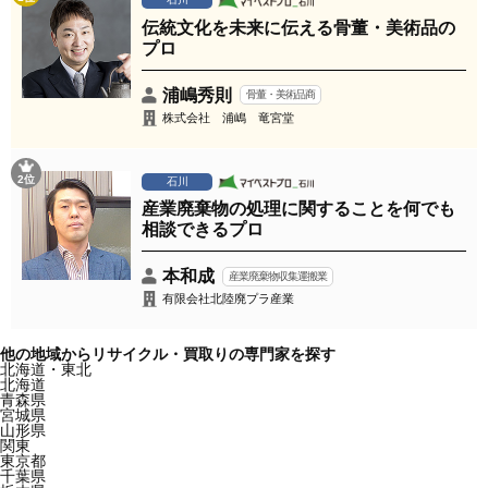
伝統文化を未来に伝える骨董・美術品の
プロ
浦嶋秀則
骨董・美術品商
株式会社 浦嶋 竜宮堂
2位
石川
産業廃棄物の処理に関することを何でも
相談できるプロ
本和成
産業廃棄物収集運搬業
有限会社北陸廃プラ産業
他の地域からリサイクル・買取りの専門家を探す
北海道・東北
北海道
青森県
宮城県
山形県
関東
東京都
千葉県