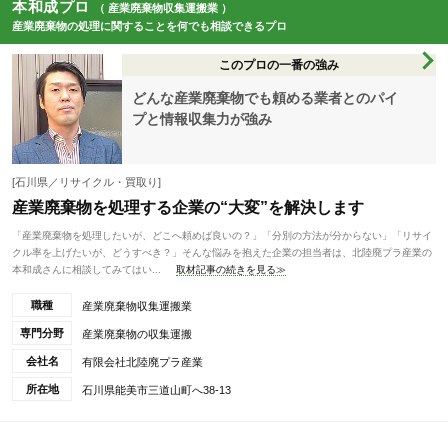
本和成プロ
（ 産業廃棄物収集運搬業 ）
産業廃棄物の処理に関することを何でも相談できるプロ
このプロの一番の強み
どんな産業廃棄物でも頼める業者とのパイ
プと情報収集力が強み
[石川県／リサイクル・買取り]
産業廃棄物を処理する企業の“大変”を解決します
「産業廃棄物を処理したいが、どこへ頼めば良いの？」「分別の方法が分からない」「リサイ
クル率を上げたいが、どうすべき？」そんな悩みを抱えた企業の担当者は、北陸廃プラ産業の
本和成さんに相談してみてはい...
取材記事の続きを見る≫
職種
産業廃棄物収集運搬業
専門分野
産業廃棄物の収集運搬
会社名
有限会社北陸廃プラ産業
所在地
石川県能美市三道山町へ38-13