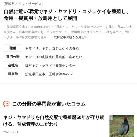
[茨城県／ペットサービス]
自然に近い環境でキジ・ヤマドリ・コジュケイを養殖し、
食用・観賞用・放鳥用として展開
茨城県日立市で、約50年にわたり「日本キジ・ヤマドリ養殖センター」を営む、代表の木村
良彦さん。日本の固有種であるキジやヤマドリ、中国由来のコジュケイ、3種を専門に、約1.2
ヘクタールの広大な敷地で食用...
取材記事の続きを見る≫
職種
ヤマドリ、キジ、コジュケイの養殖
専門分野
ヤマドリの肉販売に重点的に進めたい
会社名
日本キジ・ヤマドリ養殖センター
所在地
茨城県日立市十王町伊師3622-2
この分野の専門家が書いたコラム
キジ・ヤマドリを自然交配で養殖歴50年が守り続
ける、育成管理のこだわり
2026-06-11