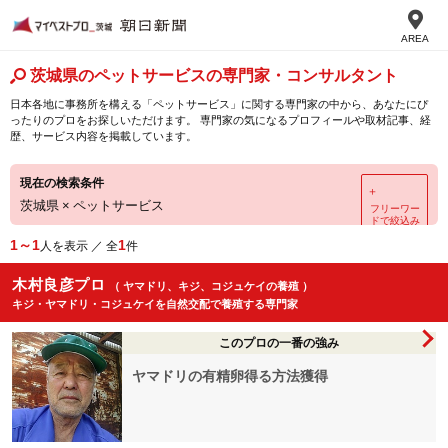
AREA
茨城県のペットサービスの専門家・コンサルタント
日本各地に事務所を構える「ペットサービス」に関する専門家の中から、あなたにぴ
ったりのプロをお探しいただけます。 専門家の気になるプロフィールや取材記事、経
歴、サービス内容を掲載しています。
現在の検索条件
＋
茨城県
×
ペットサービス
フリーワー
ドで絞込み
1～1
1
人を表示 ／ 全
件
木村良彦プロ
（ ヤマドリ、キジ、コジュケイの養殖 ）
キジ・ヤマドリ・コジュケイを自然交配で養殖する専門家
このプロの一番の強み
ヤマドリの有精卵得る方法獲得