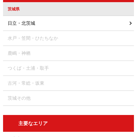
茨城県
日立・北茨城
水戸・笠間・ひたちなか
鹿嶋・神栖
つくば・土浦・取手
古河・常総・坂東
茨城その他
主要なエリア