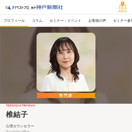
AREA
プロフィール
コラム
セミナー・イベント
お客様の声
セミナー参
専門家
Mybestpro Members
椎結子
心理カウンセラー
Yu-cocoro office