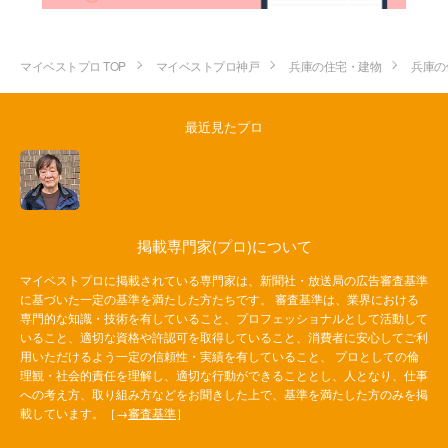
マイベストプロ TOP
マイベストプロ神戸
兵庫の住宅・建物
兵庫の
最近見たプロ
掲載専門家(プロ)について
マイベストプロに掲載されている専門家は、新聞社・放送局の広告審査基準
に基づいた一定の基準を満たした方たちです。 審査基準は、業界における
専門的な知識・技術を有していること、プロフェッショナルとして活動して
いること、適切な資格や許認可を取得していること、消費者に安心してご利
用いただけるよう一定の信頼性・実績を有していること、 プロとしての倫
理観・社会的責任を理解し、適切な行動ができることとし、人となり、仕事
への考え方、取り組み方などをお聞きした上で、基準を満たした方のみを掲
載しています。［→
審査基準
］