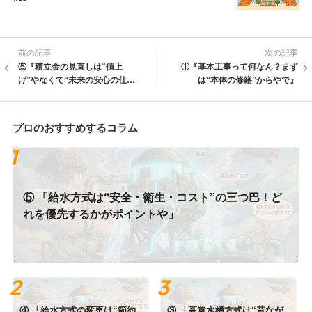
前の記事
次の記事
⑤『積立金の見直しは“値上
①『基本工事って何なん？まず
げ”やなくて“未来の安心の仕込
は“本体の修繕”からやで』
み”や』
プロのおすすめするコラム
⑤ 「給水方式は“安全・衛生・コスト”の三つ巴！ど
れを優先するかがポイントや」
④ 「給水方式の変更は“節約
③ 「高置水槽方式は“昔なが