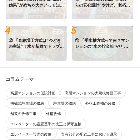
効果”がめちゃ大きいって知っ
らの安心設計”やけど、老朽化
てた？」
がネックや」
② 「直結増圧方式は“今どき
① 「受水槽方式って何？マン
の主流”！水が新鮮でトラブル
ションの“水の貯金箱”やと思
少ないで」
ってや」
コラムテーマ
高層マンションの仮設計画
高層マンションの大規模修繕工事
機械式駐車場の修繕
駐車場の修繕
外構工作物の改修
舗装の改修工事
外構改修
エレベーターの設置基準の改正と保守点検
エレベーター設備の改修
専有部分の配管工事における継承