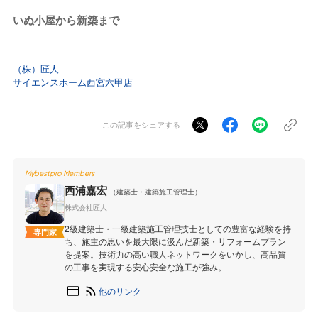
いぬ小屋から新築まで
（株）匠人
サイエンスホーム西宮六甲店
この記事をシェアする
Mybestpro Members
西浦嘉宏
（建築士・建築施工管理士）
株式会社匠人
2級建築士・一級建築施工管理技士としての豊富な経験を持
専門家
ち、施主の思いを最大限に汲んだ新築・リフォームプラン
を提案。技術力の高い職人ネットワークをいかし、高品質
の工事を実現する安心安全な施工が強み。
他のリンク