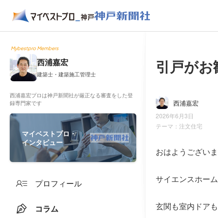
Mybestpro Members
引戸がお
西浦嘉宏
建築士・建築施工管理士
西浦嘉宏プロは神戸新聞社が厳正なる審査をした登
西浦嘉宏
録専門家です
2026年6月3日
テーマ：
注文住宅
マイベストプロ・
インタビュー
おはようございま
サイエンスホーム
プロフィール
玄関も室内ドアも
コラム