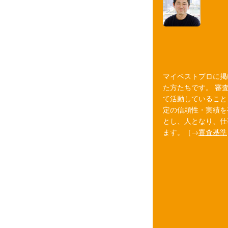
マイベストプロに掲
た方たちです。 審
て活動していること
定の信頼性・実績を
とし、人となり、仕
ます。［→
審査基準