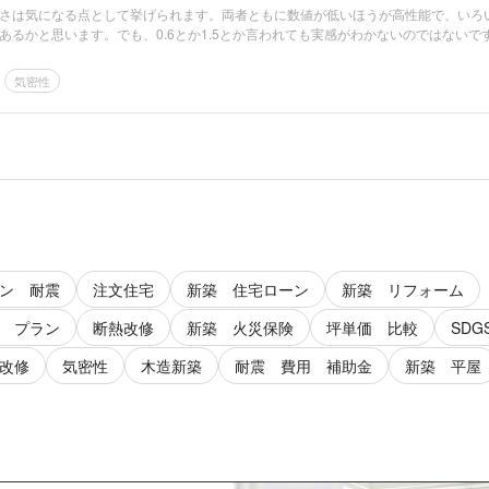
さは気になる点として挙げられます。両者ともに数値が低いほうが高性能で、いろ
あるかと思います。でも、0.6とか1.5とか言われても実感がわかないのではないで
気密性
ン 耐震
注文住宅
新築 住宅ローン
新築 リフォーム
 プラン
断熱改修
新築 火災保険
坪単価 比較
SDG
改修
気密性
木造新築
耐震 費用 補助金
新築 平屋