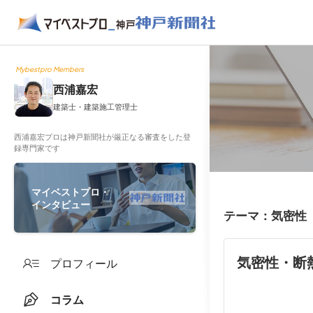
Mybestpro Members
西浦嘉宏
建築士・建築施工管理士
西浦嘉宏プロは神戸新聞社が厳正なる審査をした登
録専門家です
マイベストプロ・
インタビュー
テーマ：気密性
気密性・断
プロフィール
コラム