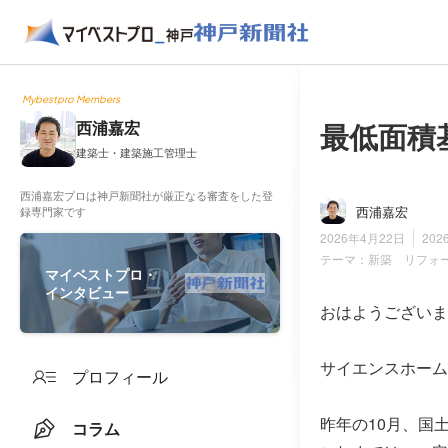
Mybestpro Members
最低面積
西浦嘉宏
建築士・建築施工管理士
西浦嘉宏プロは神戸新聞社が厳正なる審査をした登
西浦嘉宏
録専門家です
2026年4月22日
202
テーマ：
新築 リフォ
マイベストプロ・
インタビュー
おはようございま
サイエンスホーム
プロフィール
昨年の10月、国
コラム