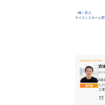
（株）匠人
サイエンスホーム西
Mybestpro Members
西
株式
2級
んだ
専門家
工事