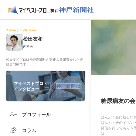
Mybestpro Members
松田友和
内科医
松田友和プロは神戸新聞社が厳正なる審査をした登
録専門家です
マイベストプロ・
インタビュー
糖尿病友の会
プロフィール
ばんぶぅ会に新しい仲
ばんぶぅ会のイベン
発信を行ってもらう
コラム
ば...