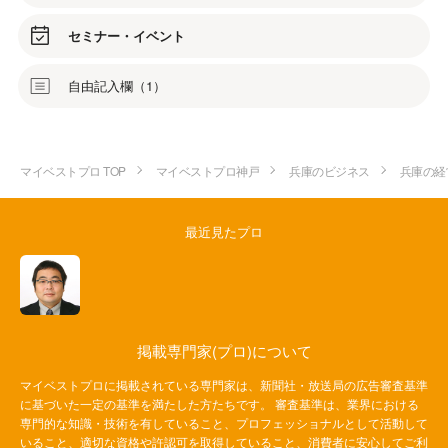
セミナー・イベント
自由記入欄（1）
マイベストプロ TOP
マイベストプロ神戸
兵庫のビジネス
兵庫の経
最近見たプロ
掲載専門家(プロ)について
マイベストプロに掲載されている専門家は、新聞社・放送局の広告審査基準
に基づいた一定の基準を満たした方たちです。 審査基準は、業界における
専門的な知識・技術を有していること、プロフェッショナルとして活動して
いること、適切な資格や許認可を取得していること、消費者に安心してご利