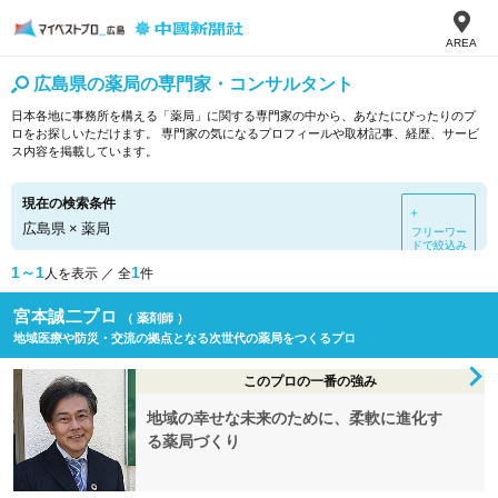
AREA
広島県の薬局の専門家・コンサルタント
日本各地に事務所を構える「薬局」に関する専門家の中から、あなたにぴったりのプ
ロをお探しいただけます。 専門家の気になるプロフィールや取材記事、経歴、サービ
ス内容を掲載しています。
現在の検索条件
＋
広島県
×
薬局
フリーワー
ドで絞込み
1～1
1
人を表示 ／ 全
件
宮本誠二プロ
（ 薬剤師 ）
地域医療や防災・交流の拠点となる次世代の薬局をつくるプロ
このプロの一番の強み
地域の幸せな未来のために、柔軟に進化す
る薬局づくり