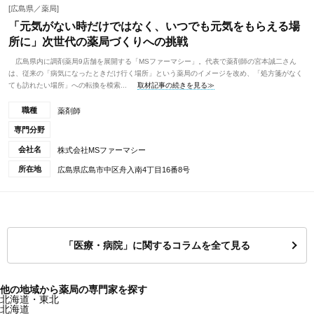
[広島県／薬局]
「元気がない時だけではなく、いつでも元気をもらえる場
所に」次世代の薬局づくりへの挑戦
広島県内に調剤薬局9店舗を展開する「MSファーマシー」。代表で薬剤師の宮本誠二さん
は、従来の「病気になったときだけ行く場所」という薬局のイメージを改め、「処方箋がなく
ても訪れたい場所」への転換を模索...
取材記事の続きを見る≫
職種
薬剤師
専門分野
会社名
株式会社MSファーマシー
所在地
広島県広島市中区舟入南4丁目16番8号
「医療・病院」に関するコラムを全て見る
他の地域から薬局の専門家を探す
北海道・東北
北海道