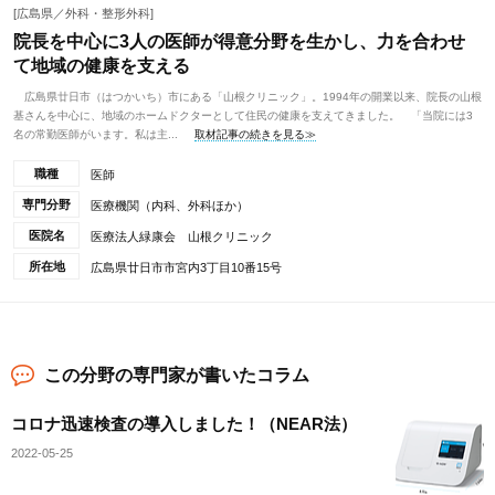
[広島県／外科・整形外科]
院長を中心に3人の医師が得意分野を生かし、力を合わせ
て地域の健康を支える
広島県廿日市（はつかいち）市にある「山根クリニック」。1994年の開業以来、院長の山根
基さんを中心に、地域のホームドクターとして住民の健康を支えてきました。 「当院には3
名の常勤医師がいます。私は主...
取材記事の続きを見る≫
職種
医師
専門分野
医療機関（内科、外科ほか）
医院名
医療法人緑康会 山根クリニック
所在地
広島県廿日市市宮内3丁目10番15号
この分野の専門家が書いたコラム
コロナ迅速検査の導入しました！（NEAR法）
2022-05-25