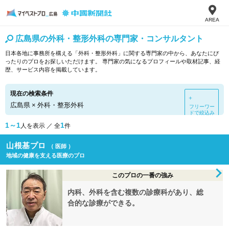
AREA
広島県の外科・整形外科の専門家・コンサルタント
日本各地に事務所を構える「外科・整形外科」に関する専門家の中から、あなたにぴ
ったりのプロをお探しいただけます。 専門家の気になるプロフィールや取材記事、経
歴、サービス内容を掲載しています。
現在の検索条件
＋
広島県
×
外科・整形外科
フリーワー
ドで絞込み
1～1
1
人を表示 ／ 全
件
山根基プロ
（ 医師 ）
地域の健康を支える医療のプロ
このプロの一番の強み
内科、外科を含む複数の診療科があり、総
合的な診療ができる。