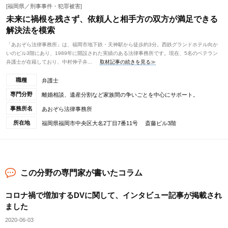
[福岡県／刑事事件・犯罪被害]
未来に禍根を残さず、依頼人と相手方の双方が満足できる
解決法を模索
「あおぞら法律事務所」は、福岡市地下鉄・天神駅から徒歩約3分。西鉄グランドホテル向か
いのビル3階にあり、1989年に開設された実績のある法律事務所です。現在、5名のベテラン
弁護士が在籍しており、中村伸子弁...
取材記事の続きを見る≫
職種
弁護士
専門分野
離婚相談、遺産分割など家族間の争いごとを中心にサポート。
事務所名
あおぞら法律事務所
所在地
福岡県福岡市中央区大名2丁目7番11号 斎藤ビル3階
この分野の専門家が書いたコラム
コロナ禍で増加するDVに関して、インタビュー記事が掲載され
ました
2020-06-03