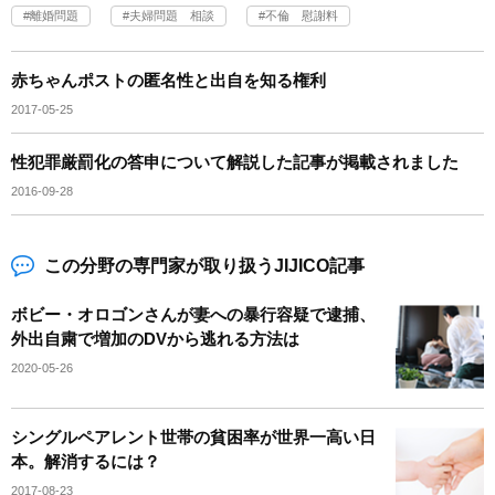
離婚問題
夫婦問題 相談
不倫 慰謝料
赤ちゃんポストの匿名性と出自を知る権利
2017-05-25
性犯罪厳罰化の答申について解説した記事が掲載されました
2016-09-28
この分野の専門家が取り扱うJIJICO記事
ボビー・オロゴンさんが妻への暴行容疑で逮捕、
外出自粛で増加のDVから逃れる方法は
2020-05-26
シングルペアレント世帯の貧困率が世界一高い日
本。解消するには？
2017-08-23