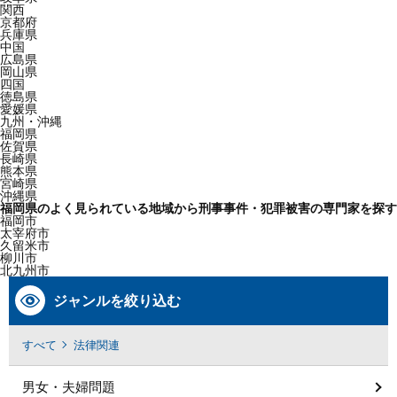
関西
京都府
兵庫県
中国
広島県
岡山県
四国
徳島県
愛媛県
九州・沖縄
福岡県
佐賀県
長崎県
熊本県
宮崎県
沖縄県
福岡県のよく見られている地域から刑事事件・犯罪被害の専門家を探す
福岡市
太宰府市
久留米市
柳川市
北九州市
ジャンルを絞り込む
すべて
法律関連
男女・夫婦問題