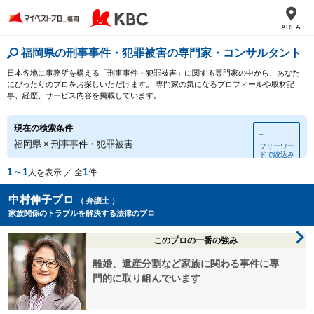
AREA
福岡県の刑事事件・犯罪被害の専門家・コンサルタント
日本各地に事務所を構える「刑事事件・犯罪被害」に関する専門家の中から、あなた
にぴったりのプロをお探しいただけます。 専門家の気になるプロフィールや取材記
事、経歴、サービス内容を掲載しています。
現在の検索条件
＋
福岡県
×
刑事事件・犯罪被害
フリーワー
ドで絞込み
1～1
1
人を表示 ／ 全
件
中村伸子プロ
（ 弁護士 ）
家族関係のトラブルを解決する法律のプロ
このプロの一番の強み
離婚、遺産分割など家族に関わる事件に専
門的に取り組んでいます