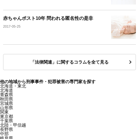
赤ちゃんポスト10年 問われる匿名性の是非
2017-05-25
「法律関連」に関するコラムを全て見る
他の地域から刑事事件・犯罪被害の専門家を探す
北海道・東北
北海道
青森県
秋田県
宮城県
山形県
関東
東京都
千葉県
北陸・甲信越
長野県
中部
岐阜県