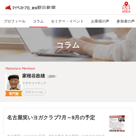
AREA
プロフィール
コラム
セミナー・イベント
お客様の声
参加者の声
コラム
Mybestpro Members
家根谷政雄
（講師）
ヤネヤコーチング
プロフィール
専門家
名古屋笑いヨガクラブ7月～9月の予定
名古屋笑いヨガクラブ7月～9月の予定 名古屋笑いヨガクラブの令