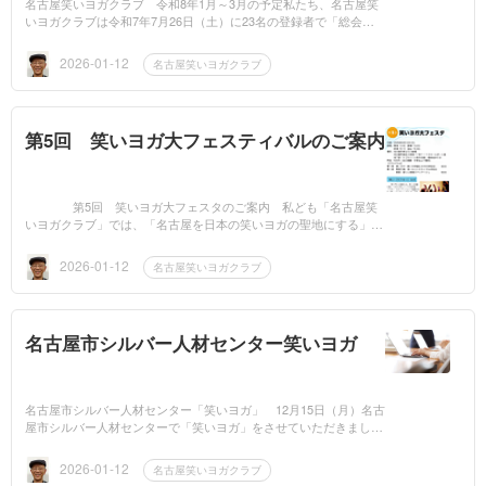
名古屋笑いヨガクラブ 令和8年1月～3月の予定私たち、名古屋笑
いヨガクラブは令和7年7月26日（土）に23名の登録者で「総会」
を行い、正式な団体活動を開始しました。 すぐの8月に、旧知の
イケメン谷ヤン...
2026-01-12
名古屋笑いヨガクラブ
第5回 笑いヨガ大フェスティバルのご案内
第5回 笑いヨガ大フェスタのご案内 私ども「名古屋笑
いヨガクラブ」では、「名古屋を日本の笑いヨガの聖地にする」の
スローガンのもと現在、名古屋市内6カ所の生涯学習センターでの
定期講座を始め...
2026-01-12
名古屋笑いヨガクラブ
名古屋市シルバー人材センター笑いヨガ
名古屋市シルバー人材センター「笑いヨガ」 12月15日（月）名古
屋市シルバー人材センターで「笑いヨガ」をさせていただきまし
た。 名古屋市シルバー人材センターでは、これまで10年ほど、コ
ロナ禍の時期を...
2026-01-12
名古屋笑いヨガクラブ