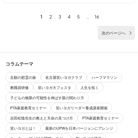
1
2
3
4
5
…
16
次のページへ
コラムテーマ
念願の慰霊の旅
名古屋笑いヨガクラブ
ハーフマラソン
教職員研修
笑いヨガ大フェスタ
人生を拓く
子どもの無限の可能性を伸ばす親の関わり方
PTA家庭教育セミナー
笑いヨガリーダー養成講座開催
吉田松陰先生の教えと天命の見つけ方
PTA家庭教育セミナー
笑いヨガとは！
最新のUPWを日本バージョンにアレンジ