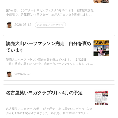
第5回笑い（ラフター）ヨガ大フェスタ5月10日（日）名古屋東文化
小劇場で、第5回笑い（ラフター）ヨガ大フェスタを開催しまし
た。当日は、22名の仲間と力を合わせ精一杯のおもてなしをさせて
いただきました...
2026-05-12
名古屋笑いヨガクラブ
読売犬山ハーフマラソン完走 自分を褒め
ています
読売犬山ハーフマラソン完走自分を褒めています。 2月22日
（日）快晴の暑くなった中、読売一宮ハーフマラソンに参加して、
完走しました。 昨年7月20日に、脊柱管狭窄症の影響が、右そけ
い部の痛みとし...
2026-02-26
名古屋笑いヨガクラブ2月～4月の予定
名古屋笑いヨガクラブ2月～4月の予定 名古屋笑いヨガクラブの2
月から4月の予定が決まりました。私たち、名古屋笑いヨガクラブ
は、6つの生涯学習センターで、笑いヨガの定期講座を開催してい