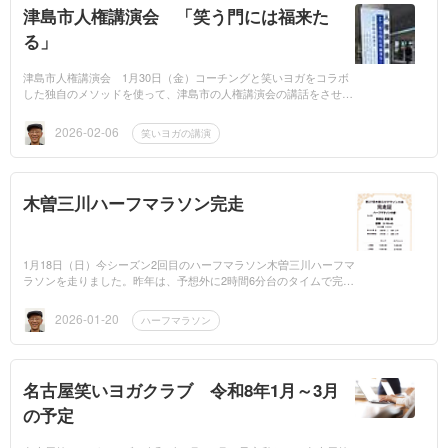
津島市人権講演会 「笑う門には福来た
る」
津島市人権講演会 1月30日（金）コーチングと笑いヨガをコラボ
した独自のメソッドを使って、津島市の人権講演会の講話をさせて
いただきました。 開会式では、津島市長様、津島人権擁護委員協
議会長さま...
2026-02-06
笑いヨガの講演
木曽三川ハーフマラソン完走
1月18日（日）今シーズン2回目のハーフマラソン木曽三川ハーフマ
ラソンを走りました。昨年は、予想外に2時間6分台のタイムで完走
し、自分でもびっくりでした。今年は、7月20日に発症した3回目の
「脊柱管狭窄症...
2026-01-20
ハーフマラソン
名古屋笑いヨガクラブ 令和8年1月～3月
の予定