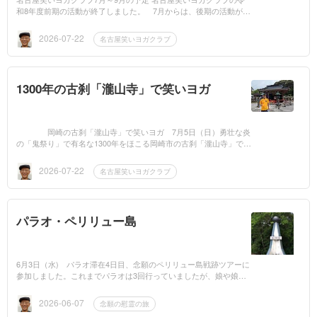
和8年度前期の活動が終了しました。 7月からは、後期の活動が始
まります。 6月に第4期リーダー養成講座を行い、6名の新リーダ
ーが誕生しま...
2026-07-22
名古屋笑いヨガクラブ
1300年の古刹「瀧山寺」で笑いヨガ
岡崎の古刹「瀧山寺」で笑いヨガ 7月5日（日）勇壮な炎
の「鬼祭り」で有名な1300年をほこる岡崎市の古刹「瀧山寺」で七
夕の節句にちなんで「笑いヨガ」をさせていただきました。 瀧山
寺の住職は、...
2026-07-22
名古屋笑いヨガクラブ
パラオ・ペリリュー島
6月3日（水) パラオ滞在4日目、念願のペリリュー島戦跡ツアーに
参加しました。これまでパラオは3回行っていましたが、娘や娘夫
婦などの家族旅行のため、ペリリュー島には行きませんでした。 1
0年以上前に、...
2026-06-07
念願の慰霊の旅