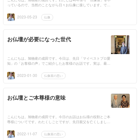
っているので、当然のことながら日々お仏像に接しています。です
が、ふと考えました。一般のみなさんはお仏像に接する機会は少な
いのではないか...
2023-05-23
仏像
お仏壇が必要になった世代
こんにちは。旭物産の成田です。今日は、先日「マイベストプロ愛
知」の「お客様の声」でご紹介したお客様のお話です。実は、最初
お問い合わせをいただいたとき、わたしはひそかに驚いていまし
た。なぜなら、...
2023-01-30
仏像屋の思い
お仏壇とご本尊様の意味
こんにちは。旭物産の成田です。今日のお話はお仏壇の役割とご本
尊様についてです。わたくしごとですが、先日親父を亡くしまし
た。喪主になったのは初めての経験で、とにかく葬儀やその後の手
続きやらで、今...
2022-11-07
仏像屋の思い