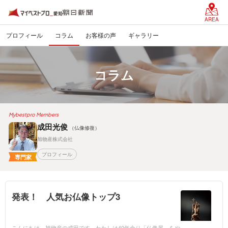
AREA
プロフィール
コラム
お客様の声
ギャラリー
コラム
Mybestpro Members
成田光俊
（仏像修復）
旭物産株式会社
プロフィール
専門家
発表！ 人気お仏像トップ3
こんにちは。旭物産の成田です。わたしは40年余り「仏像屋」をや