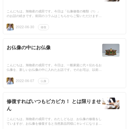
こんにちは。旭物産の成田です。今日は「仏像修復の種類（1）」
のお話の続きです。前回のコラムはこちらからご覧いただけます。
部分修復 さて、お仏像を修復する方法の1つ目は・お仏像の表面を
修復...
2022-06-30
修復
お仏像の中にお仏像
こんにちは。旭物産の成田です。今日は、一般家庭に代々伝わるお
仏像を、新しいお仏像の中に入れたお話です。そのお宅は、以前お
仏壇を洗濯したようで、立派な大きなお仏壇はピカピカでした。
「お仏壇を洗濯...
2022-06-07
仏像
修復すればいつもピカピカ！ とは限りませ
ん
こんにちは。旭物産の成田です。わたしどもは、お仏像の修復をし
ていますが、お仏像を修復すると当然新品同様にキレイになりま
す。ピカピカです。ピカピカになりますが、何も金箔を押した(貼