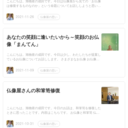
こんにちは。旭物産の成田です。今日は仏像屋から見ての「お仏像
は修復するものなのか」という命題についてお話ししようと思いま
す。 ふと気づいたこと なぜ、このことについてお話ししようと思
ったのか...
2021-11-26
仏像屋の思い
あなたの笑顔に逢いたいから～笑顔のお仏
像「まんてん」
こんにちは。旭物産の成田です。今日は少し、わたしたちが提案し
ているお仏像についてお話しします。 さまざまなお仏像 お仏像と
聞いて、みなさんはどんなものを思い浮かべますか。一番に思い浮
かべる...
2021-11-09
仏像屋の思い
仏像屋さんの和箪笥修復
こんにちは。旭物産の成田です。今日のお話は、和箪笥を修復した
ときに思ったことです。内容はこちらです。 お仏像と和箪笥 仏像
屋さんが和箪笥の修理をするの？と思われるかもしれませんが、和
箪笥の...
2021-10-31
仏像屋の思い