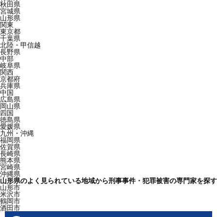
秋田県
宮城県
山形県
関東
東京都
千葉県
北陸・甲信越
長野県
中部
岐阜県
関西
京都府
兵庫県
中国
広島県
岡山県
四国
徳島県
愛媛県
九州・沖縄
福岡県
佐賀県
長崎県
熊本県
宮崎県
沖縄県
山形県のよく見られている地域から刑事事件・犯罪被害の専門家を探す
山形市
米沢市
鶴岡市
酒田市