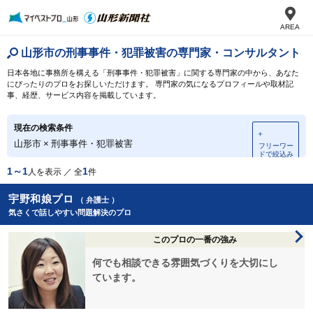
AREA
山形市の刑事事件・犯罪被害の専門家・コンサルタント
日本各地に事務所を構える「刑事事件・犯罪被害」に関する専門家の中から、あなた
にぴったりのプロをお探しいただけます。 専門家の気になるプロフィールや取材記
事、経歴、サービス内容を掲載しています。
現在の検索条件
＋
山形市
×
刑事事件・犯罪被害
フリーワー
ドで絞込み
1～1
1
人を表示 ／ 全
件
宇野和娘プロ
（ 弁護士 ）
気さくで話しやすい問題解決のプロ
このプロの一番の強み
何でも相談できる雰囲気づくりを大切にし
ています。