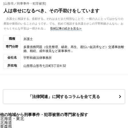
[山形市／刑事事件・犯罪被害]
人は幸せになるべき、その手助けをしています
弁護士に相談する、依頼する。それはまだまだ特別なことで、一般の人にとってはかなりの
勇気や覚悟のいることのようです。でも、初めて相談する弁護士がこの宇野和娘さんなら、お
そらくそんな不安は一掃される...
取材記事の続きを見る≫
職種
弁護士
専門分野
多重債務問題（任意整理、破産、再生、過払い金請求など）交通事故離
婚、相続、成年後見など家事事件...
会社名
宇野和娘法律事務所
所在地
山形県山形市七日町5丁目4-32
「法律関連」に関するコラムを全て見る
他の地域から刑事事件・犯罪被害の専門家を探す
北海道・東北
北海道
青森県