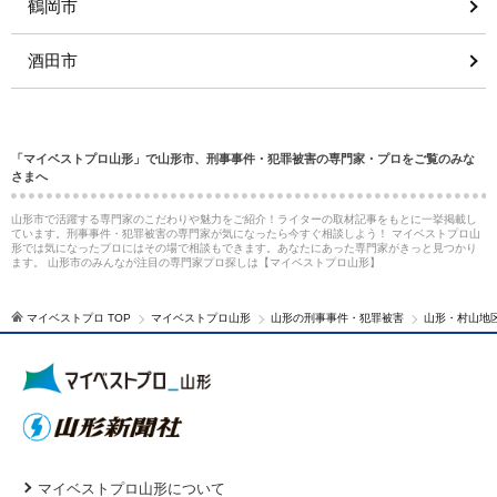
鶴岡市
酒田市
「マイベストプロ山形」で山形市、刑事事件・犯罪被害の専門家・プロをご覧のみな
さまへ
山形市で活躍する専門家のこだわりや魅力をご紹介！ライターの取材記事をもとに一挙掲載し
ています。刑事事件・犯罪被害の専門家が気になったら今すぐ相談しよう！ マイベストプロ山
形では気になったプロにはその場で相談もできます。あなたにあった専門家がきっと見つかり
ます。 山形市のみんなが注目の専門家プロ探しは【マイベストプロ山形】
マイベストプロ TOP
マイベストプロ山形
山形の刑事事件・犯罪被害
山形・村山地
マイベストプロ山形について