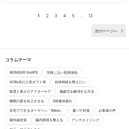
1
2
3
4
5
…
13
次のページへ
コラムテーマ
WONDER SHAPE
失敗しない筋肉強化
SOINJEの人気ギフト券
自律神経を整えたい
除雪と寒さのアフターケア
脳疲労を解消する方法
睡眠の質を向上させる
GW連休疲れ
自宅でできるダーマペン「iMeso」
夏バテ対策
お客様の声
紫外線対策
腸内環境を整える
アンチエイジング