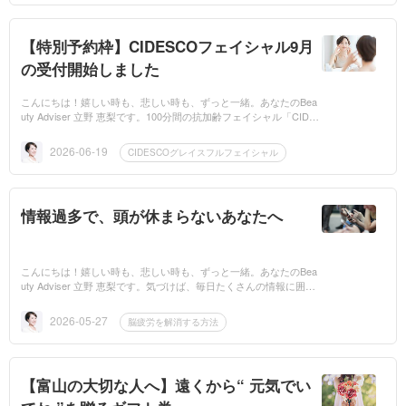
【特別予約枠】CIDESCOフェイシャル9月
の受付開始しました
こんにちは！嬉しい時も、悲しい時も、ずっと一緒。あなたのBea
uty Adviser 立野 恵梨です。100分間の抗加齢フェイシャル「CIDES
COグレイスフルフェイシャル」は毎月、特別ご予約枠を設けてお
ります。...
2026-06-19
CIDESCOグレイスフルフェイシャル
情報過多で、頭が休まらないあなたへ
こんにちは！嬉しい時も、悲しい時も、ずっと一緒。あなたのBea
uty Adviser 立野 恵梨です。気づけば、毎日たくさんの情報に囲ま
れている現代。スマホを開けば次々に流れてくるニュース、SNS、
人間関係、...
2026-05-27
脳疲労を解消する方法
【富山の大切な人へ】遠くから“ 元気でい