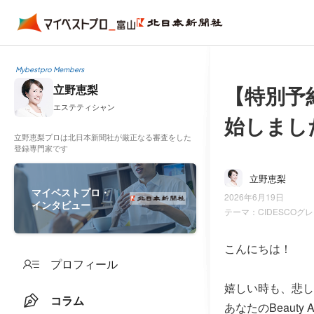
Mybestpro Members
【特別予
立野恵梨
エステティシャン
始しまし
立野恵梨プロは北日本新聞社が厳正なる審査をした
登録専門家です
立野恵梨
マイベストプロ・
2026年6月19日
インタビュー
テーマ：
CIDESCO
こんにちは！
プロフィール
嬉しい時も、悲し
コラム
あなたのBeauty 