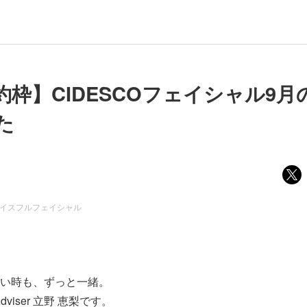
約枠】CIDESCOフェイシャル9月
た
グレイスフルフェイシャル
い時も、ずっと一緒。
Adviser 立野 恵梨です。