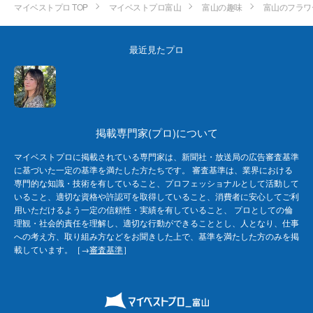
マイベストプロ TOP
マイベストプロ富山
富山の趣味
富山のフラワ
最近見たプロ
掲載専門家(プロ)について
マイベストプロに掲載されている専門家は、新聞社・放送局の広告審査基準
に基づいた一定の基準を満たした方たちです。 審査基準は、業界における
専門的な知識・技術を有していること、プロフェッショナルとして活動して
いること、適切な資格や許認可を取得していること、消費者に安心してご利
用いただけるよう一定の信頼性・実績を有していること、 プロとしての倫
理観・社会的責任を理解し、適切な行動ができることとし、人となり、仕事
への考え方、取り組み方などをお聞きした上で、基準を満たした方のみを掲
載しています。［→
審査基準
］