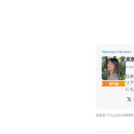
Mybestpro Members
原
emig
日本
リア
専門家
にも
原恵美プロは北日本新聞