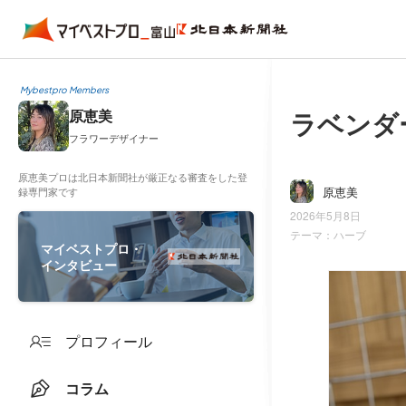
Mybestpro Members
ラベンダ
原恵美
フラワーデザイナー
原恵美プロは北日本新聞社が厳正なる審査をした登
原恵美
録専門家です
2026年5月8日
テーマ：
ハーブ
マイベストプロ・
インタビュー
プロフィール
コラム