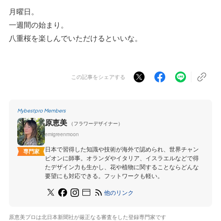
月曜日。
一週間の始まり。
八重桜を楽しんでいただけるといいな。
この記事をシェアする
Mybestpro Members
原恵美
（フラワーデザイナー）
emigreenmoon
日本で習得した知識や技術が海外で認められ、世界チャン
専門家
ピオンに師事。オランダやイタリア、イスラエルなどで得
たデザイン力も生かし、花や植物に関することならどんな
要望にも対応できる。フットワークも軽い。
他のリンク
原恵美プロは北日本新聞社が厳正なる審査をした登録専門家です