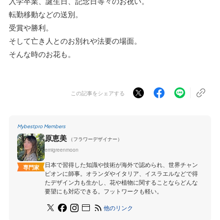
入学卒業、誕生日、記念日等々のお祝い。
転勤移動などの送別。
受賞や勝利。
そして亡き人とのお別れや法要の場面。
そんな時のお花も。
この記事をシェアする
Mybestpro Members
原恵美
（フラワーデザイナー）
emigreenmoon
日本で習得した知識や技術が海外で認められ、世界チャン
専門家
ピオンに師事。オランダやイタリア、イスラエルなどで得
たデザイン力も生かし、花や植物に関することならどんな
要望にも対応できる。フットワークも軽い。
他のリンク