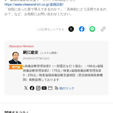
https://www.viewsend-ict.co.jp/遠隔読影/
「自院に合った形で導入できるのか？」「具体的にどう活用できるの
か？」など、お気軽にお問い合わせください。
この記事をシェアする
Mybestpro Members
嗣江建栄
（システム開発）
ViewSend ICT株式会社
※画像診断管理加算2（一部委託を行う場合）：166点※遠隔
専門家
画像診断管理加算2：175点／検査※遠隔画像診断管理加算
3：235点／検査遠隔画像診断支援病院（受信側保険医療機
関）複数提携しております
他のリンク
関連するコラム