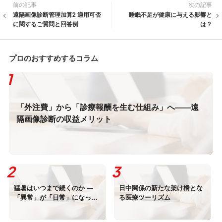
前の記事
次の記事
遠隔画像診断管理加算2 適用可否
睡眠不足が健康に与える影響と
に関するご質問と回答例
は？
プロのおすすめするコラム
「外注費」から「診療報酬を生む仕組み」へ――遠
隔画像診断の収益メリット
猛暑はいつまで続くのか ―
日中関係の新たな架け橋とな
「異常」が「日常」になった
る医療ツーリズム
日本の夏