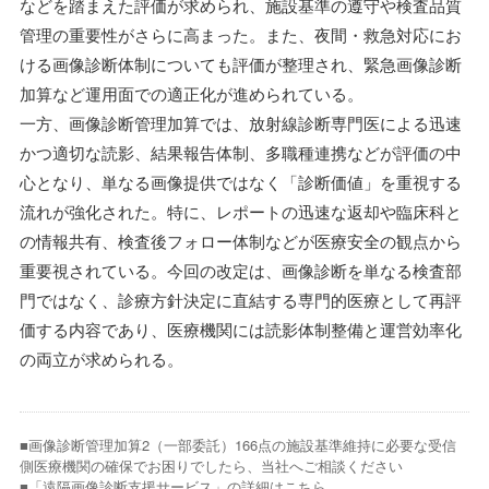
などを踏まえた評価が求められ、施設基準の遵守や検査品質
管理の重要性がさらに高まった。また、夜間・救急対応にお
ける画像診断体制についても評価が整理され、緊急画像診断
加算など運用面での適正化が進められている。
一方、画像診断管理加算では、放射線診断専門医による迅速
かつ適切な読影、結果報告体制、多職種連携などが評価の中
心となり、単なる画像提供ではなく「診断価値」を重視する
流れが強化された。特に、レポートの迅速な返却や臨床科と
の情報共有、検査後フォロー体制などが医療安全の観点から
重要視されている。今回の改定は、画像診断を単なる検査部
門ではなく、診療方針決定に直結する専門的医療として再評
価する内容であり、医療機関には読影体制整備と運営効率化
の両立が求められる。
■画像診断管理加算2（⼀部委託）166点の施設基準維持に必要な受信
側医療機関の確保でお困りでしたら、当社へご相談ください
■「遠隔画像診断支援サービス」の詳細はこちら