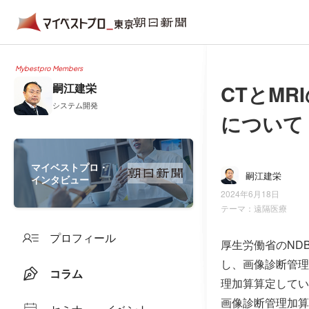
Mybestpro Members
CTとM
嗣江建栄
システム開発
について
マイベストプロ・
嗣江建栄
インタビュー
2024年6月18日
テーマ：
遠隔医療
プロフィール
厚生労働省のNDB
し、画像診断管理加
コラム
理加算算定していな
画像診断管理加算