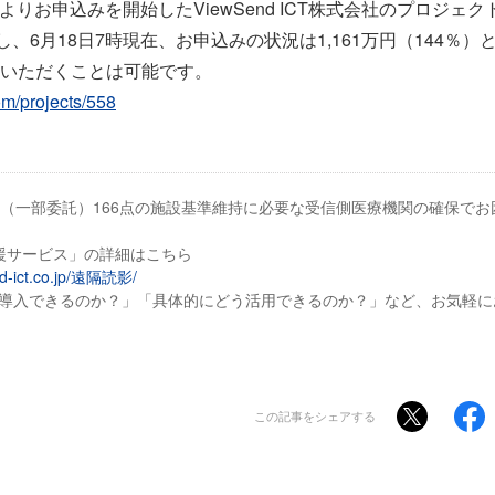
0分よりお申込みを開始したViewSend ICT株式会社のプロジェ
し、6月18日7時現在、お申込みの状況は1,161万円（144％
いただくことは可能です。
om/projects/558
2（⼀部委託）166点の施設基準維持に必要な受信側医療機関の確保で
援サービス」の詳細はこちら
nd-ict.co.jp/遠隔読影/
導入できるのか？」「具体的にどう活用できるのか？」など、お気軽に
この記事をシェアする