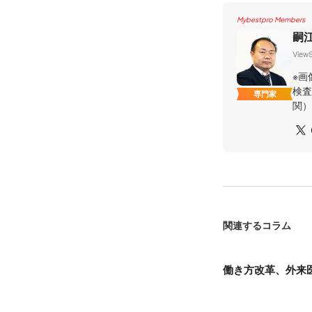
Mybestpro Members
嗣
Vie
※画
検査
専門家
関）
関連するコラム
働き方改革、外来