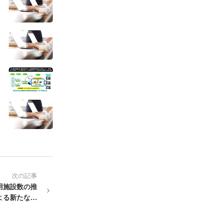
次の記事
用施設数の推
よる新たな展
望