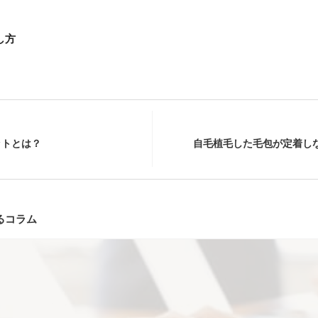
し方
ットとは？
自毛植毛した毛包が定着し
るコラム