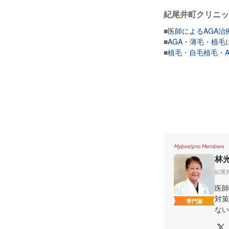
紀尾井町クリニッ
■
医師によるAGA
■
AGA・薄毛・植
■
植毛・自毛植毛・
Mybestpro Members
林
紀尾
医師
対策
専門家
ない