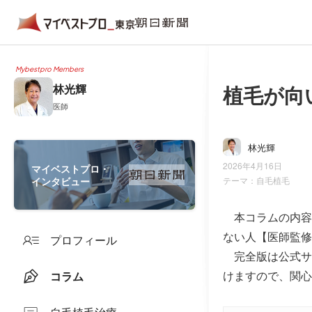
Mybestpro Members
植毛が向
林光輝
医師
林光輝
2026年4月16日
マイベストプロ・
インタビュー
テーマ：
自毛植毛
本コラムの内容
ない人【医師監修
プロフィール
完全版は公式サ
けますので、関心
コラム