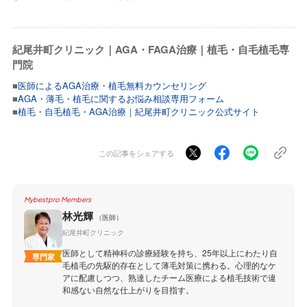
紀尾井町クリニック｜AGA・FAGA治療｜植毛・自毛植毛専
門院
■
医師によるAGA治療・植毛無料カウンセリング
■
AGA・薄毛・植毛に関するお悩み相談専用フォーム
■
植毛・自毛植毛・AGA治療｜紀尾井町クリニック公式サイト
この記事をシェアする
Mybestpro Members
林光輝
（医師）
紀尾井町クリニック
医師として精神科の診療経験を持ち、25年以上にわたり自
専門家
毛植毛の先駆的存在として薄毛対策に携わる。心理的なケ
アに配慮しつつ、熟達したチーム医療による植毛技術で違
和感ない自然な仕上がりを目指す。