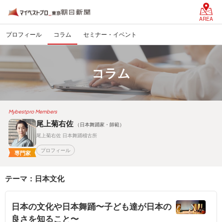
AREA
プロフィール
コラム
セミナー・イベント
コラム
Mybestpro Members
尾上菊右佐
（日本舞踊家・師範）
尾上菊右佐 日本舞踊稽古所
プロフィール
専門家
テーマ：日本文化
日本の文化や日本舞踊〜子ども達が日本の
良さを知ること〜