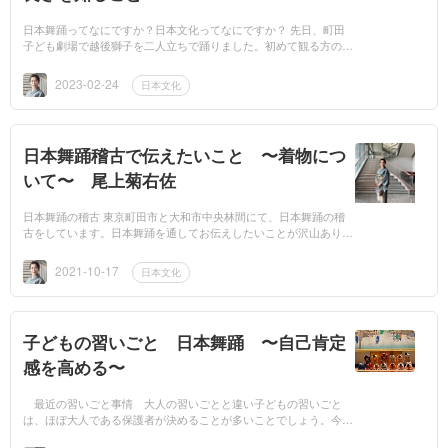
日本舞踊ってなにですか？日本文化ってなにですか？ 先日、町田
子ども劇場で越後獅子を二人立ちで踊りました。初めて観る方のた
めに、説明しながら春から冬へ季節を移ろいながら踊りも披露しま
した。 初...
2023-02-24
日本文化
日本舞踊稽古で伝えたいこと 〜着物につ
いて〜 尾上菊右佐
日本舞踊の稽古 東京町田市と大和市中央林間にて、日本舞踊の稽
古をしています。日本舞踊を通してお伝えしたいことが沢山ありま
す。 着物 日本舞踊は着物を着て踊りますので、まずは浴衣を自
分で着て...
2021-10-17
日本文化
子どもの習いごと 日本舞踊 〜自己肯定
感を高める〜
最近の習いごと事情 大人の習いごとと違い子どもの習いごと
は、ほぼ大人である保護者が決めることが多いことでしょう。今の
主流は、小学校へ行き困らないための体操教室や授業で習うヒップ