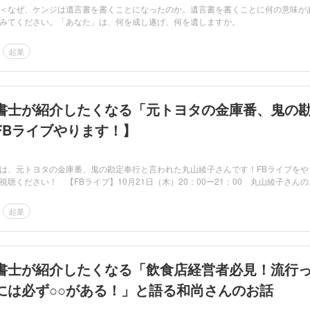
＜なぜ、ケンジは遺言書を書くことになったのか。遺言書を書くことに何の意味が
みてください。「あなた」は、何を成し遂げ、何を遺しますか。
起業
書士が紹介したくなる「元トヨタの金庫番、鬼の
FBライブやります！】
は、元トヨタの金庫番、鬼の勘定奉行と言われた丸山綾子さんです！FBライブをや
聴ください！ 【FBライブ】10月21日（木）20：00ー21：00 丸山綾子さんの..
起業
書士が紹介したくなる「飲食店経営者必見！流行
には必ず○○がある！」と語る和尚さんのお話