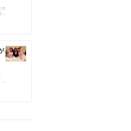
と出
うお
が
。
」