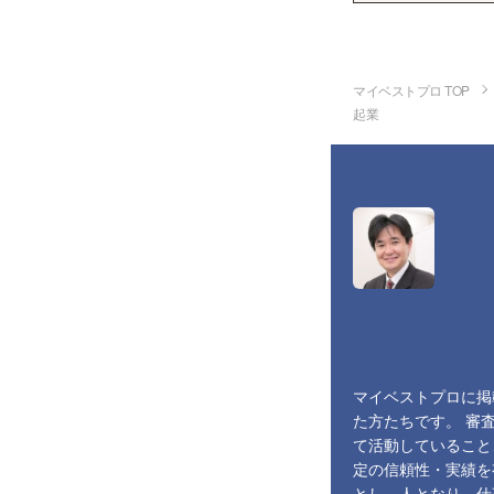
マイベストプロ TOP
起業
マイベストプロに掲
た方たちです。 審
て活動していること
定の信頼性・実績を
とし、人となり、仕