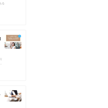
ある
勘
り
.
っ