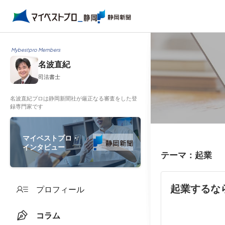
Mybestpro Members
名波直紀
司法書士
名波直紀プロは静岡新聞社が厳正なる審査をした登
録専門家です
マイベストプロ・
インタビュー
テーマ：起業
起業するな
プロフィール
コラム