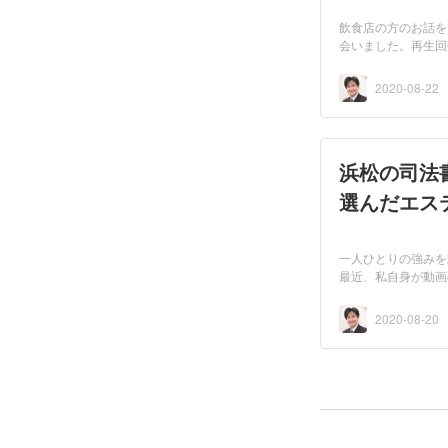
飲食店の方のお話を
会いました。再生回
話が...
2020-08-22
浜松の司法
選んだエス
一人ひとりの強みを
最近、私自身が動画
と...
2020-08-20