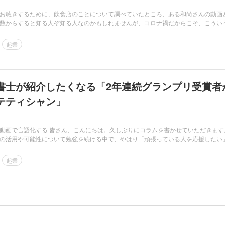
お聴きするために、飲食店のことについて調べていたところ、ある和尚さんの動画
数からすると知る人ぞ知る人なのかもしれませんが、コロナ禍だからこそ、こうい
起業
書士が紹介したくなる「2年連続グランプリ受賞者
テティシャン」
動画で言語化する 皆さん、こんにちは。久しぶりにコラムを書かせていただきます
の活用や可能性について勉強を続ける中で、やはり「頑張っている人を応援したい
起業