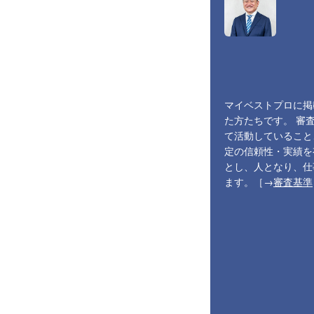
マイベストプロに掲
た方たちです。 審
て活動していること
定の信頼性・実績を
とし、人となり、仕
ます。［→
審査基準