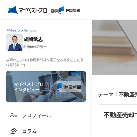
Mybestpro Members
成岡武志
宅地建物取引士
成岡武志プロは静岡新聞社が厳正なる審査をした登
録専門家です
マイベストプロ・
インタビュー
テーマ：不動産
不動産売却
プロフィール
コラム