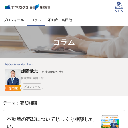
AREA
プロフィール
コラム
不動産 島田他
コラム
Mybestpro Members
成岡武志
（宅地建物取引士）
株式会社成岡工業
プロフィール
専門家
テーマ：売却相談
不動産の売却についてじっくり相談した
い。