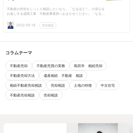
不動産の売却をじっくり相談したいなら、「なるほど！」の安心を
お返しする成岡工業 不動産事業部へおまかせください。「なるべ
く高く売りたい」「売るために、何から始めたら良いかわからな
い……」「不安だか...
2022-09-18
売却相談
コラムテーマ
不動産売却
不動産売買の実務
島田市 相続売却
不動産売却方法
遺産相続 不動産 相談
相続不動産売却相談
売却相談
土地の特徴
中古住宅
不動産売却相談
売却相談