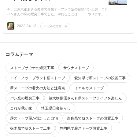
今日は東京都あきる野市で今夏オープン予定の薪窯パン工房 コン
パンさんの窯の煙突工事でした。やれることは・・・やります。
（笑）できないことは・・・やりません。（汗）どうせやるな
ら・・綺麗に収め...
2022-04-13
パン窯の煙突工事
コラムテーマ
ストーブサウナの煙突工事
サウナストーブ
エイトノットブランド薪ストーブ
愛知県で薪ストーブの設置工事
薪ストーブの着火の方法と注意点
イエルカストーブ
パン窯の煙突工事
超大物俳優さんも薪ストーブライフを楽しん
これが我が家
埼玉県田舎暮らし
薪ストーブ屋が設計した自宅
奈良県で薪ストーブの設置工事
栃木県で薪ストーブ工事
静岡県で薪ストーブ設置工事