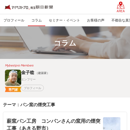
AREA
プロフィール
コラム
セミナー・イベント
お客様の声
不都合な真
コラム
Mybestpro Members
金子稔
（建築家）
エンフリー
プロフィール
専門家
テーマ：パン窯の煙突工事
薪窯パン工房 コンパンさんの窯用の煙突
工事（あきる野市）