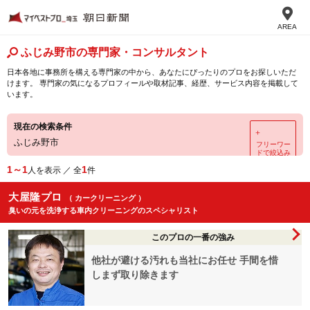
AREA
ふじみ野市の専門家・コンサルタント
日本各地に事務所を構える専門家の中から、あなたにぴったりのプロをお探しいただ
けます。 専門家の気になるプロフィールや取材記事、経歴、サービス内容を掲載して
います。
現在の検索条件
＋
ふじみ野市
フリーワー
ドで絞込み
1～1
1
人を表示 ／ 全
件
大屋隆プロ
（ カークリーニング ）
臭いの元を洗浄する車内クリーニングのスペシャリスト
このプロの一番の強み
他社が避ける汚れも当社にお任せ 手間を惜
しまず取り除きます