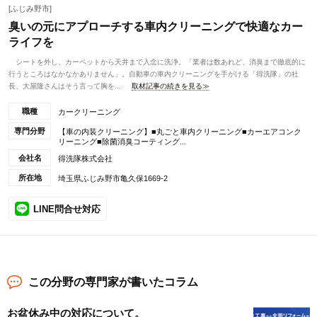
[ふじみ野市]
臭いの元にアプローチする車内クリーニングで快適なカー
ライフを
シートを外し、カーペットから天井まで入念に洗浄。「業者は数あれど、消臭まで徹底的に
行うところはなかなかありません」。自動車の車内クリーニングを手がける「得洗隊」の社
長、大屋隆さんはそう言って胸を...
取材記事の続きを見る≫
職種
カークリーニング
専門分野
【車の内装クリーニング】■丸ごと車内クリーニング■カーエアコンク
リーニング■除菌消臭コーティング...
会社名
得洗隊株式会社
所在地
埼玉県ふじみ野市亀久保1669-2
LINE問合せ対応
この分野の専門家が書いたコラム
お盆休み中の対応について。