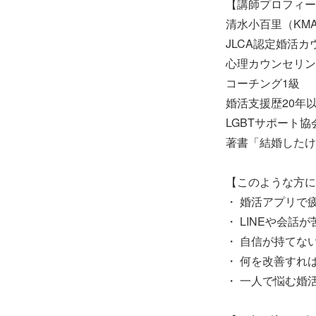
【講師プロフィー
清水小百里（KM
JLCA認定婚活カ
心理カウンセリン
コーチング1級
婚活支援歴20年
LGBTサポート協
著書「結婚したけ
【このような方に
・ 婚活アプリで
・ LINEや会話が
・ 自信が持てな
・ 何を改善すれ
・ 一人で悩む婚