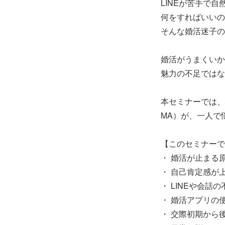
LINEが苦手で
何をすればいいの
そんな婚活迷子の
婚活がうまくいか
魅力の不足ではな
本セミナーでは、
MA）が、一人で
【このセミナーで
・ 婚活が止まる
・ 自己肯定感が
・ LINEや会話
・ 婚活アプリの
・ 交際初期から