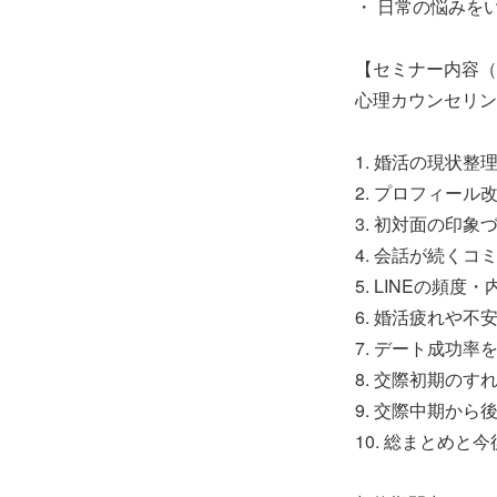
・ 日常の悩みを
【セミナー内容（
心理カウンセリン
1. 婚活の現状整
2. プロフィー
3. 初対面の印象
4. 会話が続く
5. LINEの頻
6. 婚活疲れや不
7. デート成功率
8. 交際初期のす
9. 交際中期から
10. 総まとめと