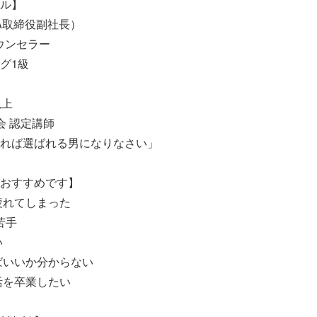
ル】
A取締役副社長）
ウンセラー
グ1級
以上
会 認定講師
れば選ばれる男になりなさい」
おすすめです】
疲れてしまった
苦手
い
ばいいか分からない
活を卒業したい