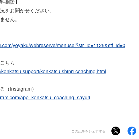
料相談】
況をお聞かせください。
ません。
aki.com/yoyaku/webreserve/menusel?str_id=1125&stf_id=0
こちら
jp/konkatsu-support/konkatsu-shinri-coaching.html
Instagram）
agram.com/app_konkatsu_coaching_sayuri
この記事をシェアする