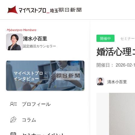
Mybestpro Members
清水小百里
開催中
セミナー
認定婚活カウンセラー
婚活心理
開催日：
2026-02-
マイベストプロ・
インタビュー
清水小百里
プロフィール
コラム