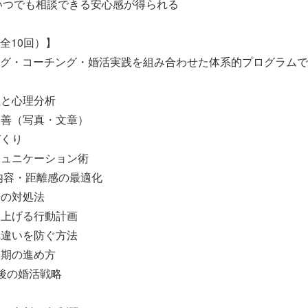
いつでも相談できる安心感が得られる
全10回）】
グ・コーチング・婚活実践を組み合わせた体系的プログラムで
理と心理分析
ル改善（写真・文章）
づくり
コミュニケーション術
度・内容・距離感の最適化
安の対処法
を上げる行動計画
れ違いを防ぐ方法
後期の進め方
今後の婚活戦略